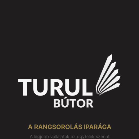
A RANGSOROLÁS IPARÁGA
A legjobb vállalatok az ügyfelek szerint