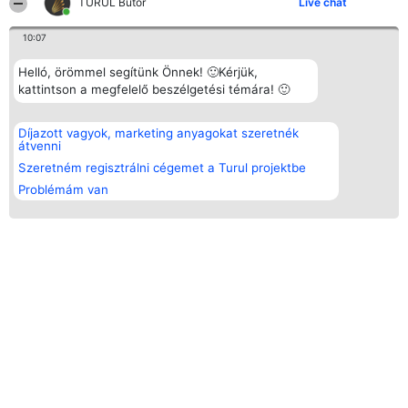
TURUL Bútor
Live chat
10:07
Helló, örömmel segítünk Önnek! 🙂Kérjük,
kattintson a megfelelő beszélgetési témára! 🙂
Díjazott vagyok, marketing anyagokat szeretnék
átvenni
Szeretném regisztrálni cégemet a Turul projektbe
Problémám van