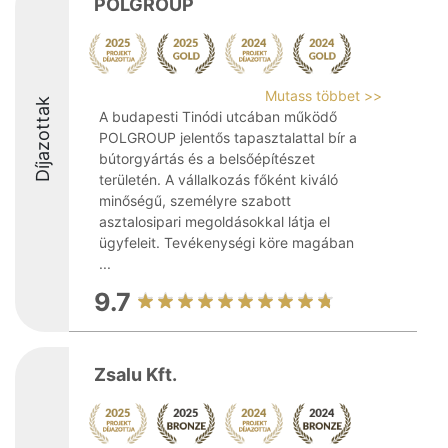
POLGROUP
Mutass többet >>
Díjazottak
A budapesti Tinódi utcában működő
POLGROUP jelentős tapasztalattal bír a
bútorgyártás és a belsőépítészet
területén. A vállalkozás főként kiváló
minőségű, személyre szabott
asztalosipari megoldásokkal látja el
ügyfeleit. Tevékenységi köre magában
...
9.7
Zsalu Kft.