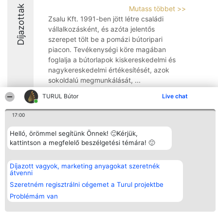
Díjazottak
Mutass többet >>
Zsalu Kft. 1991-ben jött létre családi
vállalkozásként, és azóta jelentős
szerepet tölt be a pomázi bútoripari
piacon. Tevékenységi köre magában
foglalja a bútorlapok kiskereskedelmi és
nagykereskedelmi értékesítését, azok
sokoldalú megmunkálását, ...
8.6
TURUL Bútor
Live chat
17:00
Rangsorszervező
Népszavazás
Elérhetőség
Helló, örömmel segítünk Önnek! 🙂Kérjük,
SC Beautiful Company S.R.L.
Nyertesek
Elérhetőség
kattintson a megfelelő beszélgetési témára! 🙂
Bulevardul Aleea Timișul De
Az összes
Sus Nr. 2, Bl. A30, Sc. A, Et.
díjazottak
4, Ap. 13
listája
Díjazott vagyok, marketing anyagokat szeretnék
Bukarest 53-238
Szabályok
átvenni
Adószám 36737675
Státusz
tel: +363 033 425 71
Szeretném regisztrálni cégemet a Turul projektbe
Polityka
Prywatności
Problémám van