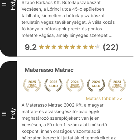
Hely
Szabó Barkács Kft. Bútorlapszabászat
II
Vecsésen, a Lőrinci utca 45-c épületben
található, kiemelten a bútorlapszabászat
területén végez tevékenységet. A vállalkozás
fő iránya a bútorlapok precíz és pontos
méretre vágása, amely lényeges szerepet ...
9.2
(22)
Materasso Matrac
Mutass többet >>
A Materasso Matrac 2002 Kft. a magyar
Hely
matrac- és alváskiegészítő-piac egyik
III
meghatározó szereplőjeként van jelen.
Vecsésen, a Fő utca 1. szám alatt működő
központ: innen országos viszonteladói
hálózaton keresztül juttatják el termékeiket az