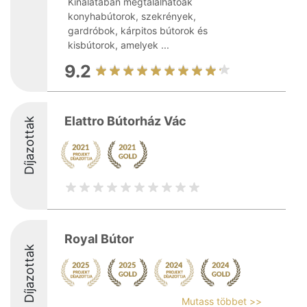
Kínálatában megtalálhatóak
konyhabútorok, szekrények,
gardróbok, kárpitos bútorok és
kisbútorok, amelyek ...
9.2
Elattro Bútorház Vác
Díjazottak
Royal Bútor
Díjazottak
Mutass többet >>