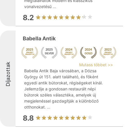
megtalálhatók modern és klasszikus
vonalvezetésű ...
8.2
Babella Antik
Díjazottak
Mutass többet >>
Babella Antik Baja városában, a Dózsa
György út 151. alatt található, és főként
egyedi antik bútorokat, régiségeket kínál.
Jellemzője a gondosan restaurált népi
bútorok széles választéka, amelyek új
megjelenéssel gazdagítják a különböző
otthonokat. ...
8.8