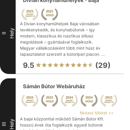
Divian konyhaműhelyek - Baja
A Divian konyhaműhelyek Baja városában
tevékenykedik, és konyhabútorok – így
Hely
II
modern, klasszikus és rusztikus stílusú
megoldások – gyártásával foglalkozik.
Magyar vállalkozásként több mint húsz év
tapasztalatot szerzett a bútoripari piacon. ...
9.5
(29)
Sámán Bútor Webáruház
Mutass többet >>
A bajai központtal működő Sámán Bútor Kft.
Hely
III
hosszú évek óta foglalkozik egyedi bútorok