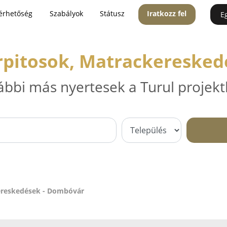
érhetőség
Szabályok
Státusz
Iratkozz fel
E
rpitosok, Matrackereske
ábbi más nyertesek a Turul projekt
kereskedések - Dombóvár