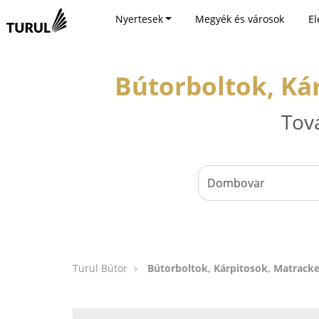
Nyertesek
Megyék és városok
El
Bútorboltok, Ká
Tov
Turul Bútor
Bútorboltok, Kárpitosok, Matrac