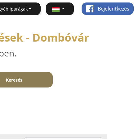
Bejelentkezés
gyéb iparágak
dések - Dombóvár
ben.
Keresés