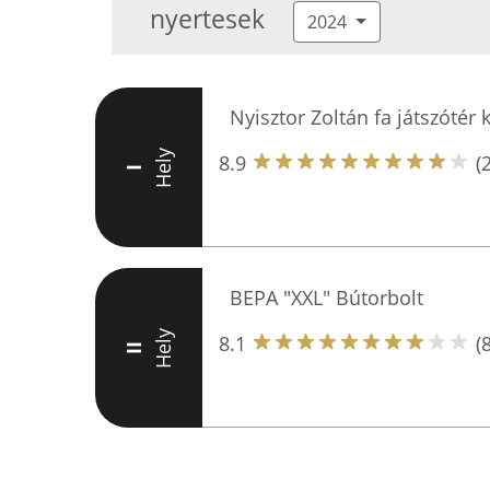
nyertesek
2024
Nyisztor Zoltán fa játszótér 
Hely
8.9
(
I
BEPA "XXL" Bútorbolt
Hely
8.1
(8
II