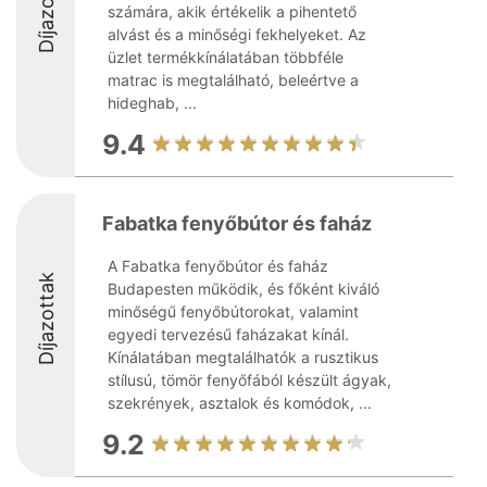
Díjazottak
számára, akik értékelik a pihentető
alvást és a minőségi fekhelyeket. Az
üzlet termékkínálatában többféle
matrac is megtalálható, beleértve a
hideghab, ...
9.4
Fabatka fenyőbútor és faház
A Fabatka fenyőbútor és faház
Díjazottak
Budapesten működik, és főként kiváló
minőségű fenyőbútorokat, valamint
egyedi tervezésű faházakat kínál.
Kínálatában megtalálhatók a rusztikus
stílusú, tömör fenyőfából készült ágyak,
szekrények, asztalok és komódok, ...
9.2