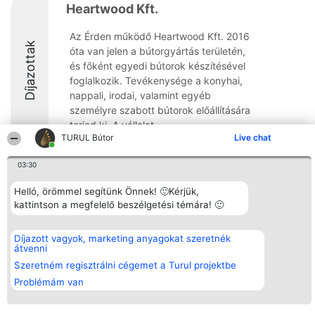
Heartwood Kft.
Az Érden működő Heartwood Kft. 2016
Díjazottak
óta van jelen a bútorgyártás területén,
és főként egyedi bútorok készítésével
foglalkozik. Tevékenysége a konyhai,
nappali, irodai, valamint egyéb
személyre szabott bútorok előállítására
terjed ki. A vállalat ...
TURUL Bútor
Live chat
8.5
03:30
Helló, örömmel segítünk Önnek! 🙂Kérjük,
Rangsorszervező
Népszavazás
Elérhetőség
kattintson a megfelelő beszélgetési témára! 🙂
SC Beautiful Company S.R.L.
Nyertesek
Elérhetőség
Bulevardul Aleea Timișul De
Az összes
Sus Nr. 2, Bl. A30, Sc. A, Et.
díjazottak
Díjazott vagyok, marketing anyagokat szeretnék
4, Ap. 13
listája
átvenni
Bukarest 53-238
Szabályok
Adószám 36737675
Szeretném regisztrálni cégemet a Turul projektbe
Státusz
tel: +363 033 425 71
Polityka
Problémám van
Prywatności