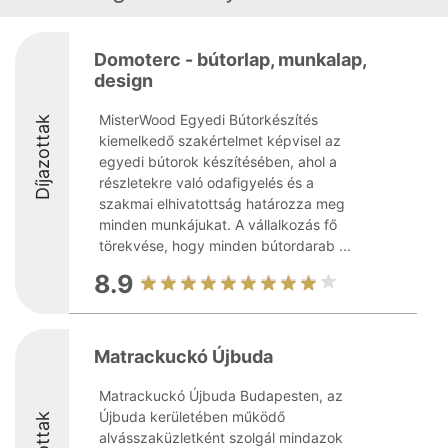
Domoterc - bútorlap, munkalap,
design
MisterWood Egyedi Bútorkészítés
Díjazottak
kiemelkedő szakértelmet képvisel az
egyedi bútorok készítésében, ahol a
részletekre való odafigyelés és a
szakmai elhivatottság határozza meg
minden munkájukat. A vállalkozás fő
törekvése, hogy minden bútordarab ...
8.9
Matrackuckó Újbuda
Matrackuckó Újbuda Budapesten, az
Újbuda kerületében működő
alvásszaküzletként szolgál mindazok