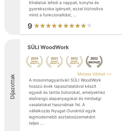
Kínálatuk lefedi a nappali, konyha és
gyerekszoba igényeit, ezzel biztosítva
mind a funkcionalitást, ...
9
SÜLI WoodWork
Mutass többet >>
Díjazottak
A mosonmagyaróvári SÜLI WoodWork
hosszú évek tapasztalatával készít
egyedi és tartós bútorokat, amelyekhez
elsőrangú alapanyagokat és minőségi
vasalatokat használnak fel. A
vállalkozás Nyugat-Dunántúl egyik
legmodernebb asztalosüzemeként
teljes ...