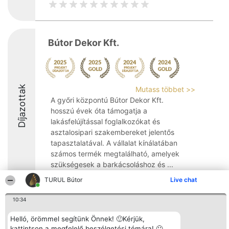
Bútor Dekor Kft.
Díjazottak
Mutass többet >>
A győri központú Bútor Dekor Kft.
hosszú évek óta támogatja a
lakásfelújítással foglalkozókat és
asztalosipari szakembereket jelentős
tapasztalatával. A vállalat kínálatában
számos termék megtalálható, amelyek
szükségesek a barkácsoláshoz és ...
TURUL Bútor
Live chat
9.6
10:34
Helló, örömmel segítünk Önnek! 🙂Kérjük,
Rangsorszervező
Népszavazás
Elérhetőség
SC Beautiful Company S.R.L.
Nyertesek
Elérhetőség
kattintson a megfelelő beszélgetési témára! 🙂