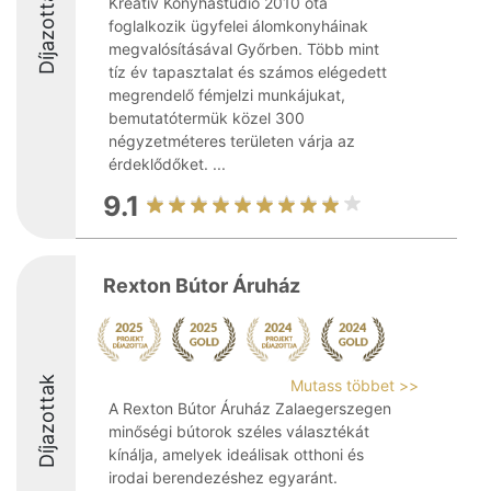
Díjazottak
Kreatív Konyhastúdió 2010 óta
foglalkozik ügyfelei álomkonyháinak
megvalósításával Győrben. Több mint
tíz év tapasztalat és számos elégedett
megrendelő fémjelzi munkájukat,
bemutatótermük közel 300
négyzetméteres területen várja az
érdeklődőket. ...
9.1
Rexton Bútor Áruház
Díjazottak
Mutass többet >>
A Rexton Bútor Áruház Zalaegerszegen
minőségi bútorok széles választékát
kínálja, amelyek ideálisak otthoni és
irodai berendezéshez egyaránt.