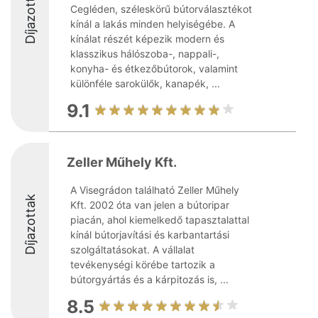
Díjazottak
Cegléden, széleskörű bútorválasztékot
kínál a lakás minden helyiségébe. A
kínálat részét képezik modern és
klasszikus hálószoba-, nappali-,
konyha- és étkezőbútorok, valamint
különféle sarokülők, kanapék, ...
9.1
Zeller Műhely Kft.
A Visegrádon található Zeller Műhely
Díjazottak
Kft. 2002 óta van jelen a bútoripar
piacán, ahol kiemelkedő tapasztalattal
kínál bútorjavítási és karbantartási
szolgáltatásokat. A vállalat
tevékenységi körébe tartozik a
bútorgyártás és a kárpitozás is, ...
8.5