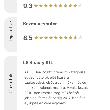
9.3
Díjazottak
Kezmuvesbutor
8.5
LS Beauty Kft.
Az LS Beauty Kft. prémium kategóriás,
Díjazottak
egyedi bútorok előállítására
szakosodott, elsősorban műkörmös és
pedikűr szalonok részére. A vállalkozás
2010-ben kezdte meg működését,
jelenlegi formáját pedig 2017-ben érte
el, ügyfeleit veresegyházi ...