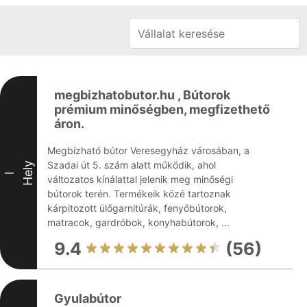
megbizhatobutor.hu , Bútorok
prémium minőségben, megfizethető
áron.
Megbízható bútor Veresegyház városában, a
Szadai út 5. szám alatt működik, ahol
Hely
I
változatos kínálattal jelenik meg minőségi
bútorok terén. Termékeik közé tartoznak
kárpitozott ülőgarnitúrák, fenyőbútorok,
matracok, gardróbok, konyhabútorok, ...
9.4
(56)
Gyulabútor