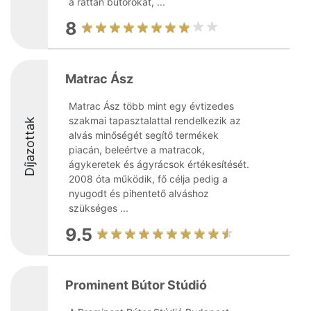
a rattan bútorokat, ...
8
Matrac Ász
Matrac Ász több mint egy évtizedes
szakmai tapasztalattal rendelkezik az
Díjazottak
alvás minőségét segítő termékek
piacán, beleértve a matracok,
ágykeretek és ágyrácsok értékesítését.
2008 óta működik, fő célja pedig a
nyugodt és pihentető alváshoz
szükséges ...
9.5
Prominent Bútor Stúdió