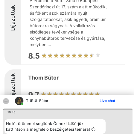
A Prominent Bútor Stúdió Budapest
Szentlőrinczi út 17. szám alatt működik,
Díjazottak
és főként azok számára nyújt
szolgáltatásokat, akik egyedi, prémium
bútorokra vágynak. A vállalkozás
elsődleges tevékenysége a
konyhabútorok tervezése és gyártása,
melyben ...
8.5
Díjazottak
Thom Bútor
9.7
TURUL Bútor
Live chat
10:45
Helló, örömmel segítünk Önnek! 🙂Kérjük,
Rangsorszervező
Népszavazás
Elérhetőség
SC Beautiful Company S.R.L.
Nyertesek
Elérhetőség
kattintson a megfelelő beszélgetési témára! 🙂
Bulevardul Aleea Timișul De
Az összes