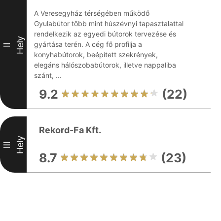
A Veresegyház térségében működő
Gyulabútor több mint húszévnyi tapasztalattal
rendelkezik az egyedi bútorok tervezése és
Hely
gyártása terén. A cég fő profilja a
II
konyhabútorok, beépített szekrények,
elegáns hálószobabútorok, illetve nappaliba
szánt, ...
9.2
(22)
Rekord-Fa Kft.
Hely
III
8.7
(23)