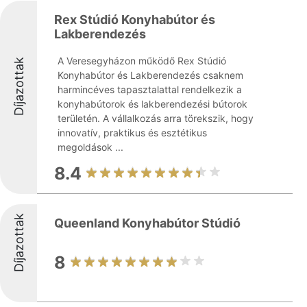
Rex Stúdió Konyhabútor és
Lakberendezés
A Veresegyházon működő Rex Stúdió
Díjazottak
Konyhabútor és Lakberendezés csaknem
harmincéves tapasztalattal rendelkezik a
konyhabútorok és lakberendezési bútorok
területén. A vállalkozás arra törekszik, hogy
innovatív, praktikus és esztétikus
megoldások ...
8.4
Díjazottak
Queenland Konyhabútor Stúdió
8