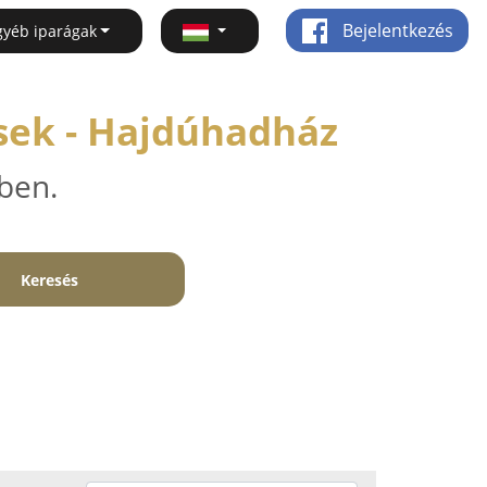
Bejelentkezés
gyéb iparágak
sek - Hajdúhadház
ben.
Keresés