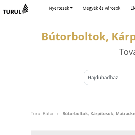
Nyertesek
Megyék és városok
El
Bútorboltok, Kár
Tov
Turul Bútor
Bútorboltok, Kárpitosok, Matrack