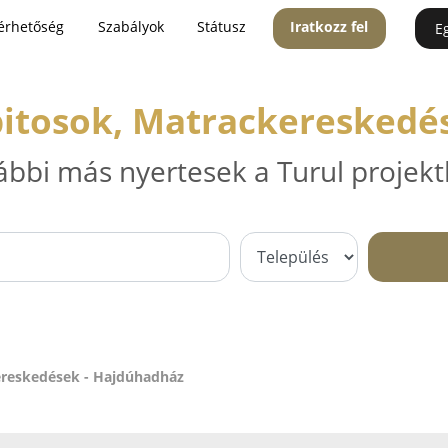
érhetőség
Szabályok
Státusz
Iratkozz fel
E
pitosok, Matrackereskedé
ábbi más nyertesek a Turul projekt
ereskedések - Hajdúhadház