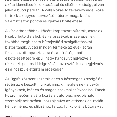
azóta kiemelkedő szaktudással és elkötelezettséggel van
jelen a bútoriparban. A vállalkozás fő tevékenységei közé
tartozik az egyedi tervezésű bútorok megalkotása,
valamint azok pontos és igényes kivitelezése.
A kínálatban többek között kárpitozott bútorok, asztalok,
kisebb bútordarabok és karosszékek is szerepelnek,
továbbá megbízható bútorjavítási szolgáltatásokat
biztosítanak. A cég minden terméke az évek során
felhalmozott tapasztalatra és a minőség iránti
elkötelezettségre épül, nagy hangsúlyt helyezve a
részletek pontos kidolgozására az esztétikus megjelenés
és a hosszú élettartam érdekében.
Az ügyfélközpontú szemlélet és a készséges kiszolgálás
révén az elkészült munkák mindig megfelelnek a vevői
igényeknek, időben és magas szakmai színvonalon. Ennek
köszönhetően a vállalkozás a bútorpiac megbízható
szereplőjének számít, hozzájárulva az otthonok és irodák
kényelméhez és stílusához tartós, funkcionális bútoraival.