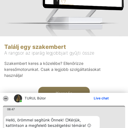
Találj egy szakembert
A rangsor az iparág legjobbjait gyűjti össze
Szakembert keres a közelébe? Ellenőrizze
keresőmotorunkat. Csak a legjobb szolgáltatásokat
használja!
Keresés
TURUL Bútor
Live chat
06:47
Helló, örömmel segítünk Önnek! 🙂Kérjük,
kattintson a megfelelő beszélgetési témára! 🙂