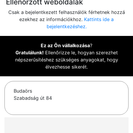
Ellenőrzött weboldalak
Csak a bejelentkezett felhasználók férhetnek hozzá
ezekhez az információkhoz.
Kattints ide a
bejelentkezéshez.
Ez az Ön vállalkozása
?
Gratulálunk!
Ellenőrizze le, hogyan szerezhet
népszerűsítéshez szükséges anyagokat, hogy
élvezhesse sikerét.
Budaörs
Szabadság út 84