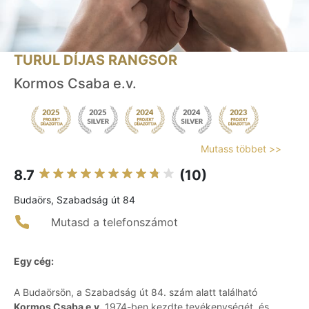
TURUL DÍJAS RANGSOR
Kormos Csaba e.v.
Mutass többet >>
8.7
(10)
Budaörs, Szabadság út 84
Mutasd a telefonszámot
Egy cég:
A Budaörsön, a Szabadság út 84. szám alatt található
Kormos Csaba e.v.
1974-ben kezdte tevékenységét, és