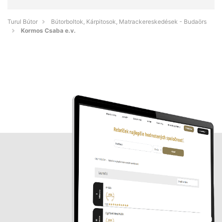
Turul Bútor
Bútorboltok, Kárpitosok, Matrackereskedések - Budaörs
Kormos Csaba e.v.