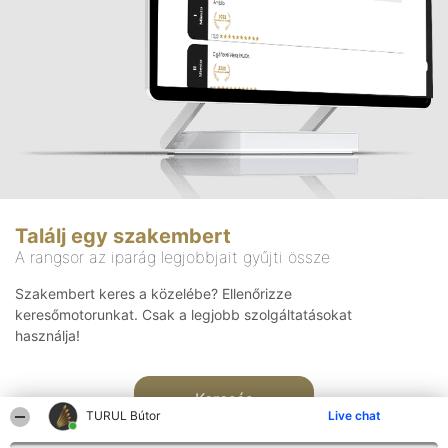
Találj egy szakembert
A rangsor az iparág legjobbjait gyűjti össze
Szakembert keres a közelébe? Ellenőrizze
keresőmotorunkat. Csak a legjobb szolgáltatásokat
használja!
Keresés
TURUL Bútor
Live chat