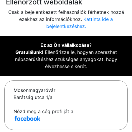
Ellenőrzött weboldalak
Csak a bejelentkezett felhasználók férhetnek hozzá
ezekhez az információkhoz.
Kattints ide a
bejelentkezéshez.
Ez az Ön vállalkozása
?
Gratulálunk!
Ellenőrizze le, hogyan szerezhet
népszerűsítéshez szükséges anyagokat, hogy
élvezhesse sikerét.
Mosonmagyaróvár
Barátság utca 1/a
Nézd meg a cég profilját a