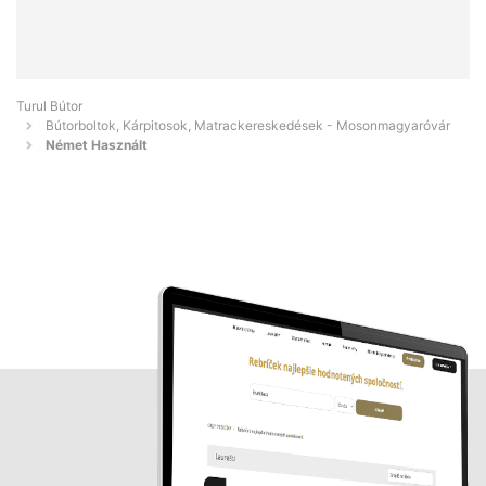
Turul Bútor
Bútorboltok, Kárpitosok, Matrackereskedések - Mosonmagyaróvár
Német Használt