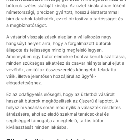
bútorok széles skáláját kínálja. Az üzlet kínálatában főként
németországi, precízen gyártott, hosszú élettartammal
bíró darabok találhatók, ezzel biztosítva a tartósságot és
a megbízhatóságot.
A vásárlói visszajelzések alapján a vállalkozás nagy
hangsúlyt helyez arra, hogy a forgalmazott bútorok
állapota és teljessége mindig megfelelő legyen.
Amennyiben egy bútor elemekre bontva kerül kiszállításra,
minden szükséges alkatrész és csavar hiánytalanul eljut a
vevőhöz, amitől az összeszerelés könnyebb feladattá
válik, illetve jelentősen hozzájárul az ügyfél-
elégedettséghez.
Ez az odafigyelés elősegíti, hogy az üzletből vásárolt
használt bútorok megközelítsék az újszerű állapotot. A
helyszíni vásárlás során mód nyílik a választék részletes
átnézésére, ahol az eladó szakmai tanácsokkal és
segítséggel támogatja a megfelelő, tartós bútor
kiválasztását minden lakásba.