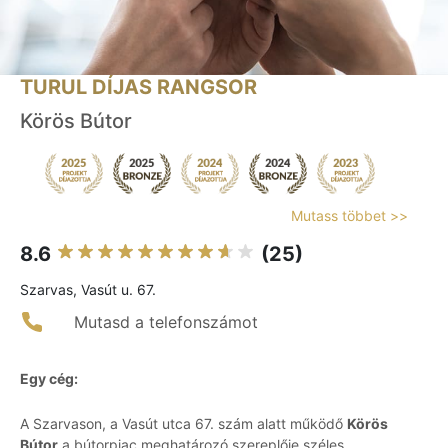
TURUL DÍJAS RANGSOR
Körös Bútor
Mutass többet >>
8.6
(25)
Szarvas, Vasút u. 67.
Mutasd a telefonszámot
Egy cég:
A Szarvason, a Vasút utca 67. szám alatt működő
Körös
Bútor
a bútorpiac meghatározó szereplője széles