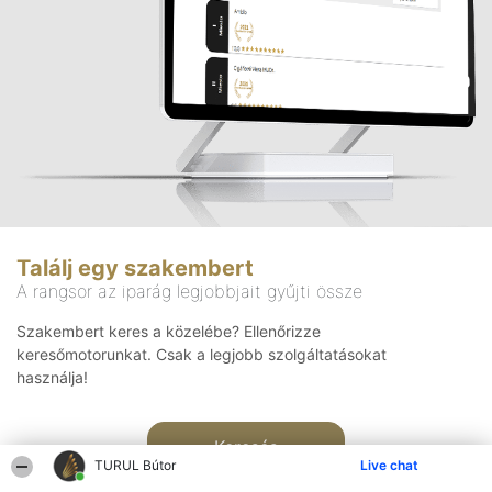
Találj egy szakembert
A rangsor az iparág legjobbjait gyűjti össze
Szakembert keres a közelébe? Ellenőrizze
keresőmotorunkat. Csak a legjobb szolgáltatásokat
használja!
Keresés
TURUL Bútor
Live chat