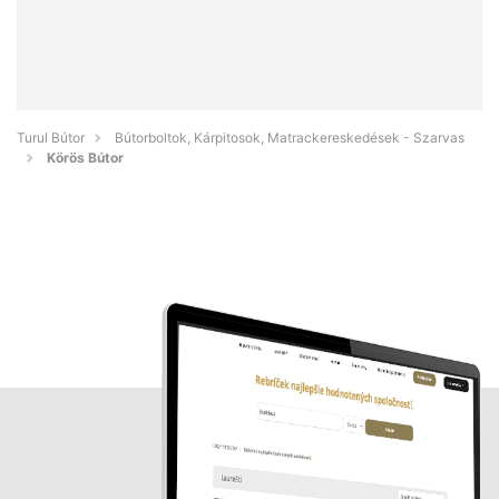
Turul Bútor
Bútorboltok, Kárpitosok, Matrackereskedések - Szarvas
Körös Bútor