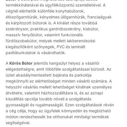
termékkínálatával és ügyfélközpontú szemléletével. A
cégnél elérhetők különféle konyhabútorok,
étkezőgarnitúrák, kényelmes ülőgarnitúrák, franciaágyak
és kárpitozott bútorok is. A kínálat része továbbá
szekrénysor, praktikus gardróbszekrény, kisbútor,
masszív fenyőbútor, valamint funkcionális
fürdőszobabútor, melyek mellett lakberendezési
kiegészítőként szőnyegek, PVC és laminált
padlóburkolatok is vásárolhatók.
A
Körös Bútor
jelentős hangsúlyt helyez a vásárlói
elégedettségre, amit többféle szolgáltatással biztosít. Az
üzlet akadálymentesített bejárata és parkolója
megkönnyíti az elérhetőséget minden vásárló számára. A
helyszíni vásárlás mellett lehetőséget kínálnak személyes
átvételre, valamint házhozszállításra is, és az aznapi
kiszállítás opciója tovább növeli a szolgáltatás
gyorsaságát és rugalmasságát. Ezen szolgáltatások révén
a cég célja, hogy az ügyfelek könnyedén és megbízható
módon rendezhessék be otthonukat minőségi termékek
segítségével.