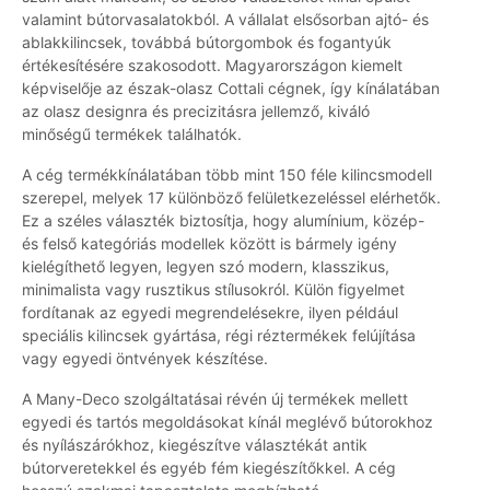
valamint bútorvasalatokból. A vállalat elsősorban ajtó- és
ablakkilincsek, továbbá bútorgombok és fogantyúk
értékesítésére szakosodott. Magyarországon kiemelt
képviselője az észak-olasz Cottali cégnek, így kínálatában
az olasz designra és precizitásra jellemző, kiváló
minőségű termékek találhatók.
A cég termékkínálatában több mint 150 féle kilincsmodell
szerepel, melyek 17 különböző felületkezeléssel elérhetők.
Ez a széles választék biztosítja, hogy alumínium, közép-
és felső kategóriás modellek között is bármely igény
kielégíthető legyen, legyen szó modern, klasszikus,
minimalista vagy rusztikus stílusokról. Külön figyelmet
fordítanak az egyedi megrendelésekre, ilyen például
speciális kilincsek gyártása, régi réztermékek felújítása
vagy egyedi öntvények készítése.
A Many-Deco szolgáltatásai révén új termékek mellett
egyedi és tartós megoldásokat kínál meglévő bútorokhoz
és nyílászárókhoz, kiegészítve választékát antik
bútorveretekkel és egyéb fém kiegészítőkkel. A cég