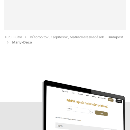
Turul Bútor
Bútorboltok, Kárpitosok, Matrackereskedések - Budapest
Many-Deco