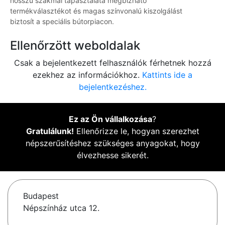
hosszú szakmai tapasztalata megbízható
termékválasztékot és magas színvonalú kiszolgálást
biztosít a speciális bútorpiacon.
Ellenőrzött weboldalak
Csak a bejelentkezett felhasználók férhetnek hozzá
ezekhez az információkhoz.
Kattints ide a
bejelentkezéshez.
Ez az Ön vállalkozása
?
Gratulálunk!
Ellenőrizze le, hogyan szerezhet
népszerűsítéshez szükséges anyagokat, hogy
élvezhesse sikerét.
Budapest
Népszínház utca 12.