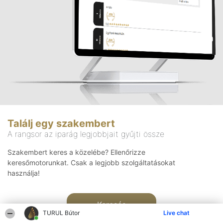
Találj egy szakembert
A rangsor az iparág legjobbjait gyűjti össze
Szakembert keres a közelébe? Ellenőrizze
keresőmotorunkat. Csak a legjobb szolgáltatásokat
használja!
Keresés
TURUL Bútor
Live chat