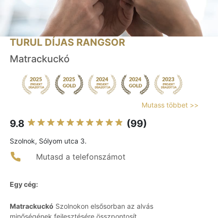
TURUL DÍJAS RANGSOR
Matrackuckó
Mutass többet >>
9.8
(99)
Szolnok, Sólyom utca 3.
Mutasd a telefonszámot
Egy cég:
Matrackuckó
Szolnokon elsősorban az alvás
minőségének fejlesztésére összpontosít.