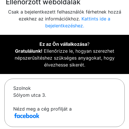
Ellenőrzött weboldalak
Csak a bejelentkezett felhasználók férhetnek hozzá
ezekhez az információkhoz.
Kattints ide a
bejelentkezéshez.
Ez az Ön vállalkozása
?
Gratulálunk!
Ellenőrizze le, hogyan szerezhet
népszerűsítéshez szükséges anyagokat, hogy
élvezhesse sikerét.
Szolnok
Sólyom utca 3.
Nézd meg a cég profilját a