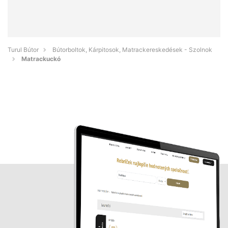
Turul Bútor
Bútorboltok, Kárpitosok, Matrackereskedések - Szolnok
Matrackuckó