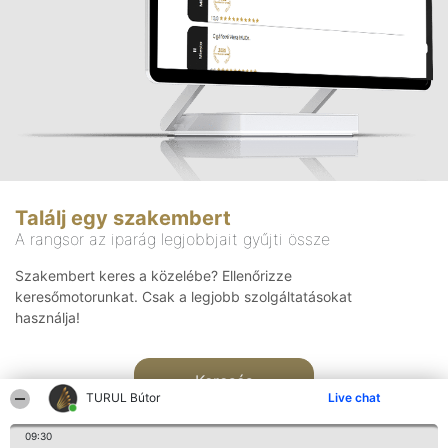
Találj egy szakembert
A rangsor az iparág legjobbjait gyűjti össze
Szakembert keres a közelébe? Ellenőrizze
keresőmotorunkat. Csak a legjobb szolgáltatásokat
használja!
Keresés
TURUL Bútor
Live chat
09:30