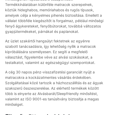
Termékkínálatában különféle matracok szerepelnek,
köztük hideghabos, memóriahabos és rugós típusok,
amelyek célja a kényelmes pihenés biztosítása. Emellett a
vállalat többféle kiegészítőt is forgalmaz, például minőségi
fenyő ágykereteket, fenyőbútorokat, továbbá változatos
gyapjútermékeket, párnákat és paplanokat.
Az üzlet szakértői hangsúlyt fektetnek az egyénre
szabott tanácsadásra, így lehetőség nyílik a matracok
kipróbálására személyesen. Ez segíti a megfelelő
választást, figyelembe véve az alvási szokásokat, a
testalkatot, valamint az egészségügyi szempontokat.
A cég 30 napos pénz-visszafizetési garanciát nyújt a
matracokra a kockázatmentes vásárlás érdekében.
Szolgáltatásai közé tartozik a házhozszállítás és az ágyak
szakszerű összeszerelése. Az elérhető termékek között
több is elnyerte az Alvásbarát/Sleepfriendly minősítést,
valamint az ISO 9001-es tanúsítvány biztosítja a magas
minőséget.