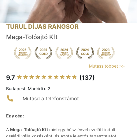
TURUL DÍJAS RANGSOR
Mega-Tolóajtó Kft
Mutass többet >>
9.7
(137)
Budapest, Madridi u 2
Mutasd a telefonszámot
Egy cég:
A
Mega-Tolóajtó Kft
mintegy húsz évvel ezelőtt indult
családi vállalkozásként, és azóta jelentős tapasztalatot,