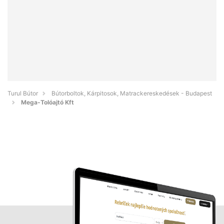
Turul Bútor
Bútorboltok, Kárpitosok, Matrackereskedések - Budapest
Mega-Tolóajtó Kft