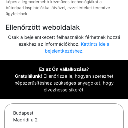
képes a legmodernebb kézműves technológiákat a
bútoripari inspirációkkal ötvözni, ezzel értéket teremtve
ügyfeleinek.
Ellenőrzött weboldalak
Csak a bejelentkezett felhasználók férhetnek hozzá
ezekhez az információkhoz.
Kattints ide a
bejelentkezéshez.
Ez az Ön vállalkozása
?
Gratulálunk!
Ellenőrizze le, hogyan szerezhet
népszerűsítéshez szükséges anyagokat, hogy
élvezhesse sikerét.
Budapest
Madridi u 2