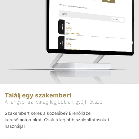
Találj egy szakembert
A rangsor az iparág legjobbjait gyűjti össze
Szakembert keres a közelébe? Ellenőrizze
keresőmotorunkat. Csak a legjobb szolgáltatásokat
használja!