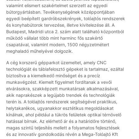
valamint elismert szakértelmet szerzett az egyedi
bútorgyártásban. Tevékenységének középpontjában
egyedi beépített gardróbszekrények, tolóajtós rendszerek
és konyhabútorok tervezése, illetve kivitelezése áll. A
Budapest, Madridi utca 2. szám alatt található központból
működő vállalat több mint harminc fős szakértő
csapatával, valamint modern, 1500 négyzetmétert
meghaladó műhelyével dolgozik.
A cég korszerű gépparkot üzemeltet, amely CNC
technológiát és táblafelosztó gépeket is tartalmaz, ezáltal
biztosítva a kiemelkedő minőséget és a precíz
munkavégzést. Kiemelt figyelmet fordítanak a vevői
elvárásokra, szakképzett munkatársak alkalmazásával,
akik naprakészek a legújabb trendek és technológiák
terén is. A tolóajtós rendszerek segítségével praktikus,
helytakarékos, ugyanakkor esztétikus megoldásokat
kínálnak, ahol például a tükrös felületek optikai térnövelő
hatással bírnak. Az elérhető ár és a határidőre történő,
magas szintű teljesítés mellett a folyamatos fejlesztések
és az innovatív gondolkodás révén a Mega-Tolóajtó Kft