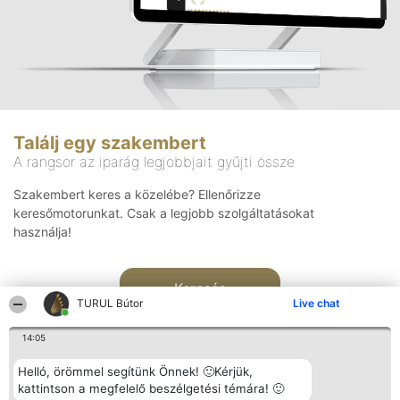
Találj egy szakembert
A rangsor az iparág legjobbjait gyűjti össze
Szakembert keres a közelébe? Ellenőrizze
keresőmotorunkat. Csak a legjobb szolgáltatásokat
használja!
Keresés
TURUL Bútor
Live chat
14:05
Helló, örömmel segítünk Önnek! 🙂Kérjük,
kattintson a megfelelő beszélgetési témára! 🙂