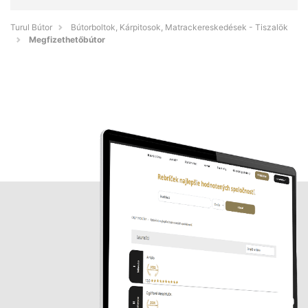
Turul Bútor
Bútorboltok, Kárpitosok, Matrackereskedések - Tiszalök
Megfizethetőbútor