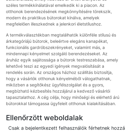
széles termékkínálatával emelkedik ki a piacon. Az
otthonok berendezésének megkönnyítésére törekszik,
modern és praktikus bútorokat kínálva, amelyek
megfelelően illeszkednek a jelenkori életstílushoz.
A termékválasztékban megtalálhatók különféle stílusú és
árkategóriájú bútorok, beleértve elegáns kanapékat,
funkcionális gardróbszekrényeket, valamint más, a
mindennapi kényelmet szolgáló berendezéseket. Az
áruház egyik sajátossága a bútorok testreszabása, amely
lehetővé teszi az egyedi igények megvalósítását a
rendelés során. Az országos házhoz szállítás biztosítja,
hogy a vásárlók otthonuk kényelméből válogathatnak,
miközben a segítőkész ügyfélszolgálat és a gyors,
megbízható kézbesítés hozzájárul a kedvező vásárlói
tapasztalathoz. A cég célja, hogy minőségi és elérhető árú
bútorokkal támogassa ügyfeleit otthonuk kialakításában.
Ellenőrzött weboldalak
Csak a bejelentkezett felhasználók férhetnek hozzá