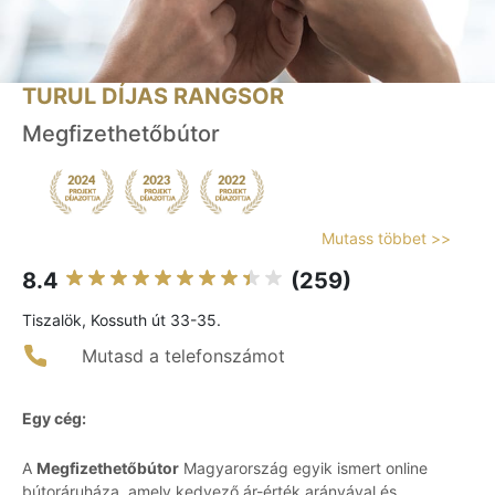
TURUL DÍJAS RANGSOR
Megfizethetőbútor
Mutass többet >>
8.4
(259)
Tiszalök, Kossuth út 33-35.
Mutasd a telefonszámot
Egy cég:
A
Megfizethetőbútor
Magyarország egyik ismert online
bútoráruháza, amely kedvező ár-érték arányával és