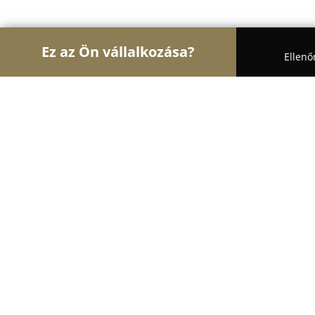
Ez az Ön vállalkozása?
Ellenő
Turul Bútor
Bútorboltok, Kárpitosok, Matracker
Domoterc - bútorlap, munkalap, de
8.9
(303)
Budapest, Besence utca 8.