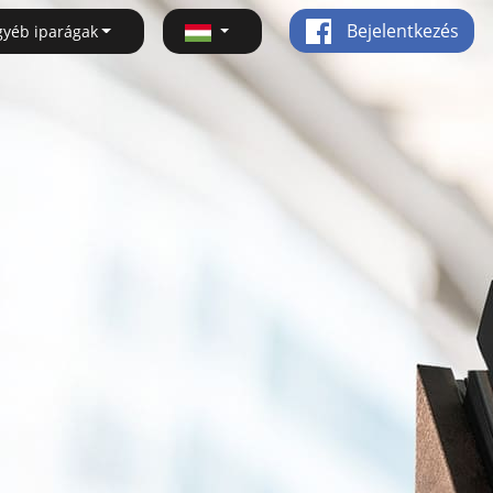
Bejelentkezés
gyéb iparágak