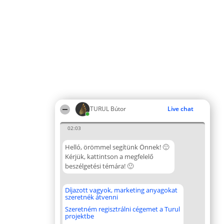
TURUL Bútor
Live chat
02:03
Helló, örömmel segítünk Önnek! 🙂
Kérjük, kattintson a megfelelő
beszélgetési témára! 🙂
Díjazott vagyok, marketing anyagokat
szeretnék átvenni
Szeretném regisztrálni cégemet a Turul
projektbe