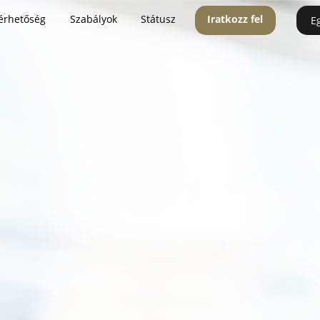
érhetőség
Szabályok
Státusz
Iratkozz fel
E