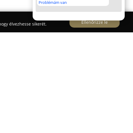
Problémám van
Ellenőrizze le
ogy élvezhesse sikerét.
ítés
kiemelkedő szakértelmet képvisel az egyedi
szletekre való odafigyelés és a szakmai
nden munkájukat. A vállalkozás fő törekvése,
eg kialakított méretekkel, személyre szabott
tt anyagokkal készüljön, így biztosítva az ügyfelek
elképzeléseik megvalósításában.
uzív, modern designtól a klasszikus vintage