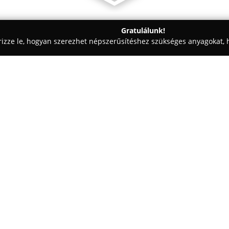
Gratulálunk!
rizze le, hogyan szerezhet népszerűsítéshez szükséges anyagokat, h
eskedések - Budapest
Domoterc - bútorlap, munkalap, design
sign
Egy cég:
MisterWood Egyedi Bútorkész
bútorok készítésében, ahol a ré
elhivatottság határozza meg mi
hogy minden bútordarab egyedil
Mutass többet >>
tervekkel és igényesen válogato
teljes kreatív szabadságát az 
Különböző stílusokban, az exkl