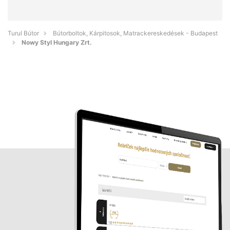
Turul Bútor
Bútorboltok, Kárpitosok, Matrackereskedések - Budapest
Nowy Styl Hungary Zrt.