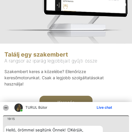
Találj egy szakembert
A rangsor az iparág legjobbjait gyűjti össze
Szakembert keres a közelébe? Ellenőrizze
keresőmotorunkat. Csak a legjobb szolgáltatásokat
használja!
Keresés
TURUL Bútor
Live chat
19:15
Helló, örömmel segítünk Önnek! 🙂Kérjük,