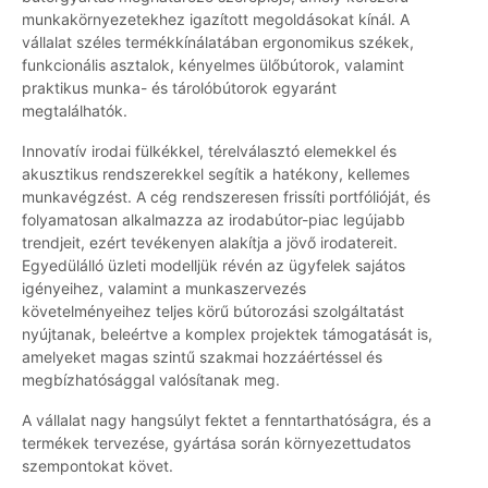
munkakörnyezetekhez igazított megoldásokat kínál. A
vállalat széles termékkínálatában ergonomikus székek,
funkcionális asztalok, kényelmes ülőbútorok, valamint
praktikus munka- és tárolóbútorok egyaránt
megtalálhatók.
Innovatív irodai fülkékkel, térelválasztó elemekkel és
akusztikus rendszerekkel segítik a hatékony, kellemes
munkavégzést. A cég rendszeresen frissíti portfólióját, és
folyamatosan alkalmazza az irodabútor-piac legújabb
trendjeit, ezért tevékenyen alakítja a jövő irodatereit.
Egyedülálló üzleti modelljük révén az ügyfelek sajátos
igényeihez, valamint a munkaszervezés
követelményeihez teljes körű bútorozási szolgáltatást
nyújtanak, beleértve a komplex projektek támogatását is,
amelyeket magas szintű szakmai hozzáértéssel és
megbízhatósággal valósítanak meg.
A vállalat nagy hangsúlyt fektet a fenntarthatóságra, és a
termékek tervezése, gyártása során környezettudatos
szempontokat követ.