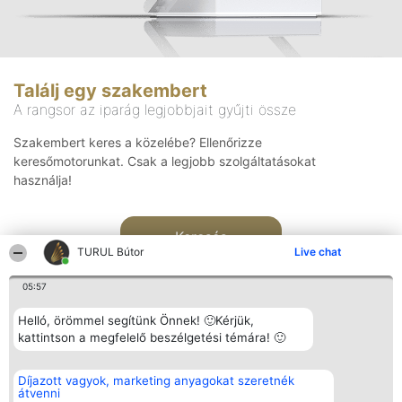
Találj egy szakembert
A rangsor az iparág legjobbjait gyűjti össze
Szakembert keres a közelébe? Ellenőrizze
keresőmotorunkat. Csak a legjobb szolgáltatásokat
használja!
Keresés
TURUL Bútor
Live chat
05:57
Helló, örömmel segítünk Önnek! 🙂Kérjük,
kattintson a megfelelő beszélgetési témára! 🙂
Rangsorszervező
Népszavazás
Elérhetőség
Díjazott vagyok, marketing anyagokat szeretnék
SC Beautiful Company S.R.L.
Nyertesek
Elérhetőség
átvenni
Bulevardul Aleea Timișul De
Az összes