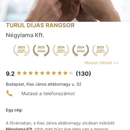
TURUL DÍJAS RANGSOR
Négylama Kft.
Mutass többet >>
9.2
(130)
Budapest, Kiss János altábornagy u. 32
Mutasd a telefonszámot
Egy cég:
A fővárosban, a Kiss János altábornagy utcában működő
Négylama Kft.
több mint húsz éve jelen van a magyar