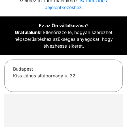
ezekhez az információkhoz.
Kattints ide a
bejelentkezéshez.
Ez az Ön vállalkozása
?
Gratulálunk!
Ellenőrizze le, hogyan szerezhet
népszerűsítéshez szükséges anyagokat, hogy
élvezhesse sikerét.
Budapest
Kiss János altábornagy u. 32