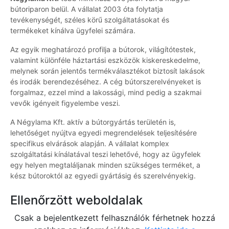
bútoriparon belül. A vállalat 2003 óta folytatja
tevékenységét, széles körű szolgáltatásokat és
termékeket kínálva ügyfelei számára.
Az egyik meghatározó profilja a bútorok, világítótestek,
valamint különféle háztartási eszközök kiskereskedelme,
melynek során jelentős termékválasztékot biztosít lakások
és irodák berendezéséhez. A cég bútorszerelvényeket is
forgalmaz, ezzel mind a lakossági, mind pedig a szakmai
vevők igényeit figyelembe veszi.
A Négylama Kft. aktív a bútorgyártás területén is,
lehetőséget nyújtva egyedi megrendelések teljesítésére
specifikus elvárások alapján. A vállalat komplex
szolgáltatási kínálatával teszi lehetővé, hogy az ügyfelek
egy helyen megtaláljanak minden szükséges terméket, a
kész bútoroktól az egyedi gyártásig és szerelvényekig.
Ellenőrzött weboldalak
Csak a bejelentkezett felhasználók férhetnek hozzá