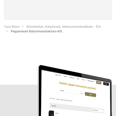
Turul Bútor
Bútorboltok, Kárpitosok, Matrackereskedések - Érd
Pegamount Bútormanufaktúra Kft.