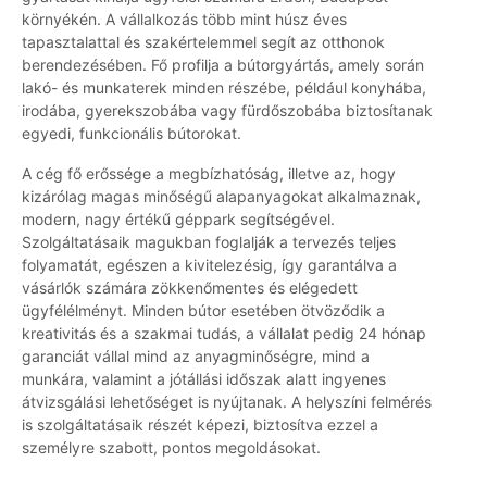
környékén. A vállalkozás több mint húsz éves
tapasztalattal és szakértelemmel segít az otthonok
berendezésében. Fő profilja a bútorgyártás, amely során
lakó- és munkaterek minden részébe, például konyhába,
irodába, gyerekszobába vagy fürdőszobába biztosítanak
egyedi, funkcionális bútorokat.
A cég fő erőssége a megbízhatóság, illetve az, hogy
kizárólag magas minőségű alapanyagokat alkalmaznak,
modern, nagy értékű géppark segítségével.
Szolgáltatásaik magukban foglalják a tervezés teljes
folyamatát, egészen a kivitelezésig, így garantálva a
vásárlók számára zökkenőmentes és elégedett
ügyfélélményt. Minden bútor esetében ötvöződik a
kreativitás és a szakmai tudás, a vállalat pedig 24 hónap
garanciát vállal mind az anyagminőségre, mind a
munkára, valamint a jótállási időszak alatt ingyenes
átvizsgálási lehetőséget is nyújtanak. A helyszíni felmérés
is szolgáltatásaik részét képezi, biztosítva ezzel a
személyre szabott, pontos megoldásokat.