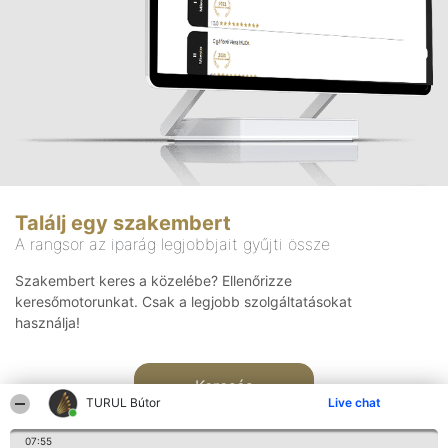
Találj egy szakembert
A rangsor az iparág legjobbjait gyűjti össze
Szakembert keres a közelébe? Ellenőrizze
keresőmotorunkat. Csak a legjobb szolgáltatásokat
használja!
Keresés
TURUL Bútor
Live chat
07:55