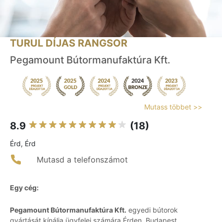
TURUL DÍJAS RANGSOR
Pegamount Bútormanufaktúra Kft.
Mutass többet >>
8.9
(18)
Érd, Érd
Mutasd a telefonszámot
Egy cég:
Pegamount Bútormanufaktúra Kft.
egyedi bútorok
gyártását kínálja ügyfelei számára Érden, Budapest