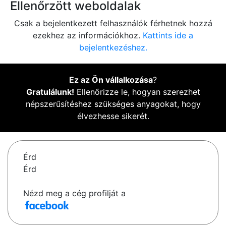
Ellenőrzött weboldalak
Csak a bejelentkezett felhasználók férhetnek hozzá
ezekhez az információkhoz.
Kattints ide a
bejelentkezéshez.
Ez az Ön vállalkozása
?
Gratulálunk!
Ellenőrizze le, hogyan szerezhet
népszerűsítéshez szükséges anyagokat, hogy
élvezhesse sikerét.
Érd
Érd
Nézd meg a cég profilját a