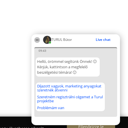
TURUL Bútor
Live chat
09:43
Helló, örömmel segítünk Önnek! 🙂
Kérjük, kattintson a megfelelő
beszélgetési témára! 🙂
Díjazott vagyok, marketing anyagokat
szeretnék átvenni
Szeretném regisztrálni cégemet a Turul
projektbe
Problémám van
Ellenőrizze le