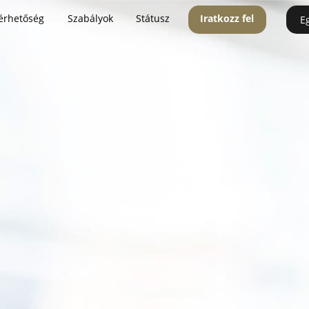
érhetőség
Szabályok
Státusz
Iratkozz fel
E