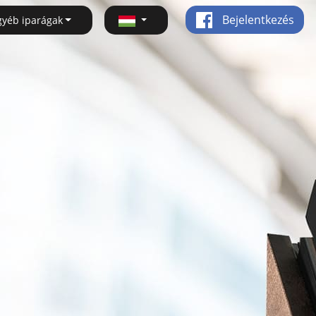
Bejelentkezés
gyéb iparágak