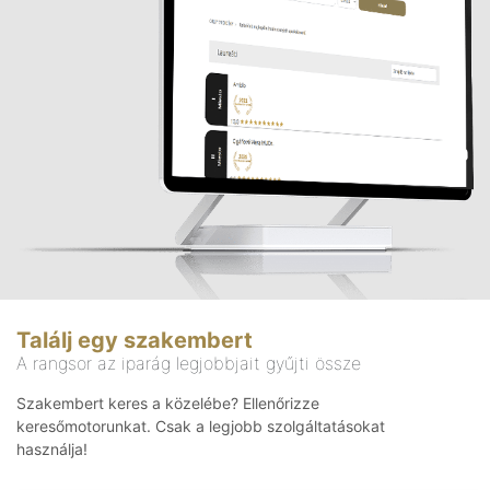
Találj egy szakembert
A rangsor az iparág legjobbjait gyűjti össze
Szakembert keres a közelébe? Ellenőrizze
keresőmotorunkat. Csak a legjobb szolgáltatásokat
használja!