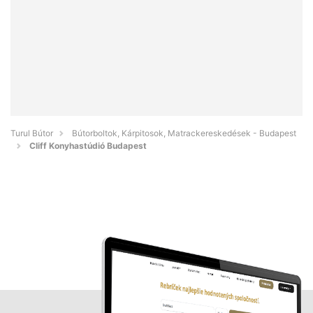
Turul Bútor
Bútorboltok, Kárpitosok, Matrackereskedések - Budapest
Cliff Konyhastúdió Budapest