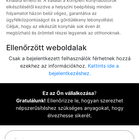
kínálata érhető el. A vállalat a komplett konyhabútorok
elkészítésétől kezdve a helyszíni beépítésig minden
folyamatot házon belül végez, garantálva az
ügyfélközpontúságot és a gördülékeny lebonyolítást.
Céljuk, hogy az elkészült konyhák sok éven át
megbízható és örömteli részei legyenek az otthonoknak.
Ellenőrzött weboldalak
Csak a bejelentkezett felhasználók férhetnek hozzá
ezekhez az információkhoz.
Kattints ide a
bejelentkezéshez.
Ez az Ön vállalkozása
?
Gratulálunk!
Ellenőrizze le, hogyan szerezhet
népszerűsítéshez szükséges anyagokat, hogy
élvezhesse sikerét.