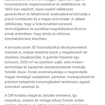
konyhabútorok megtervezésével és előállításával. Az
1993-ban alapított, hazai családi vállalkozás
generációkon át felhalmozott szaktudásával biztosítja a
precíz kivitelezést és a magas színvonalat. A vállalat
célkitűzése, hogy a funkcionalitást korszerű
technológiákkal és esztétikai megoldásokkal ötvözze
annak érdekében, hogy tartós és otthonos
konyhabútorokat készítsen.
A tervezés során 3D fotorealisztikus látványtervekből
indulnak ki, melyek lehetővé teszik a megálmodott tér
részletes vizualizációját. A gyártási folyamat egy
korszerű, 2000 m²-es üzemben zajlik, ahol modern
technológia és tapasztalt asztalosmesterek munkája
fonódik össze. Ennek eredményeképp a megrendelők
magas minőségű vasalatokat, pántokat, munkapultokat és
prémium kategóriás konyhagépeket tartalmazó, egyedi
bútorokat vehetnek át.
A Cliff kínálata reagál az aktuális trendekre, így
klasszikus, modern és vintage stílusú frontok széles