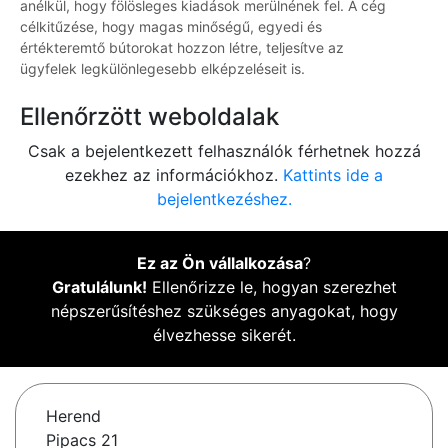
anélkül, hogy fölösleges kiadások merülnének fel. A cég
célkitűzése, hogy magas minőségű, egyedi és
értékteremtő bútorokat hozzon létre, teljesítve az
ügyfelek legkülönlegesebb elképzeléseit is.
Ellenőrzött weboldalak
Csak a bejelentkezett felhasználók férhetnek hozzá
ezekhez az információkhoz.
Kattints ide a
bejelentkezéshez.
Ez az Ön vállalkozása
?
Gratulálunk!
Ellenőrizze le, hogyan szerezhet
népszerűsítéshez szükséges anyagokat, hogy
élvezhesse sikerét.
Herend
Pipacs 21