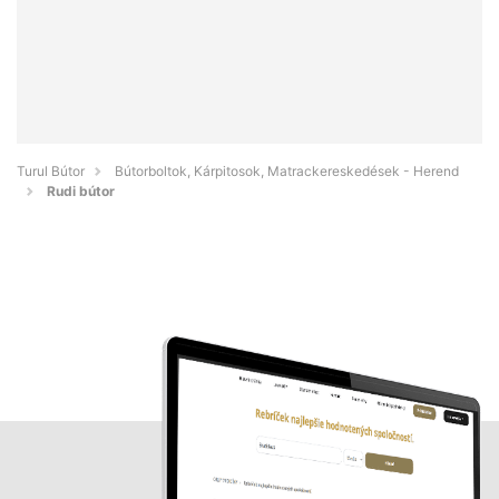
Turul Bútor
Bútorboltok, Kárpitosok, Matrackereskedések - Herend
Rudi bútor