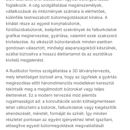
foglalkozik. A cég szolgáltatásai magánszemélyek,
vállalkozások és intézmények számára is elérhetőek,
különféle testreszabott bútormegoldásokat kínálva. A
kínálat része az egyedi konyhabútorok,
fürdőszobabútorok, beépített szekrények és falburkolatok
grafikai megtervezése, gyártása, valamint ezek szakszerű
kivitelezése. Az elkészült bútordarabok minden esetben
gondosan választott, minőségi alapanyagokból készülnek,
ezáltal biztosítva a hosszú élettartamot és az esztétikus
kivitelű megjelenést.
A Rudibútor fontos szolgáltatása a 3D látványtervezés,
mely lehetőséget biztosít arra, hogy az ügyfelek a gyártás
megkezdése előtt háromdimenziós modelleken keresztül
tekintsék meg a megálmodott bútorokat vagy teljes
élettereket. Ez a modern tervezési mód jelentős
rugalmasságot ad: a konzultációk során költségmentesen
lehet változtatni a bútorok, falburkolatok vagy kiegészítők
elrendezését, méretét, formáját és színét. Így minden
részletet pontosan az egyéni igényekhez lehet igazítani,
elősegítve egyedi bútormegoldások megvalósítását