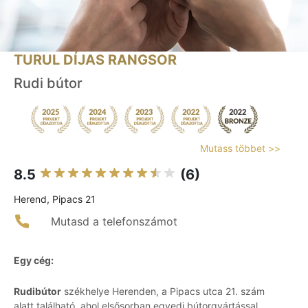
TURUL DÍJAS RANGSOR
Rudi bútor
Mutass többet >>
8.5
(6)
Herend, Pipacs 21
Mutasd a telefonszámot
Egy cég:
Rudibútor
székhelye Herenden, a Pipacs utca 21. szám
alatt található, ahol elsősorban egyedi bútorgyártással