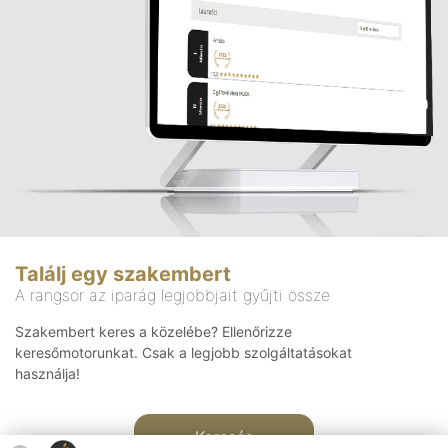
Találj egy szakembert
A rangsor az iparág legjobbjait gyűjti össze
Szakembert keres a közelébe? Ellenőrizze
keresőmotorunkat. Csak a legjobb szolgáltatásokat
használja!
Keresés