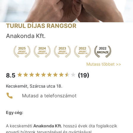
TURUL DÍJAS RANGSOR
Anakonda Kft.
Mutass többet >>
8.5
(19)
Kecskemét, Szárcsa utca 18.
Mutasd a telefonszámot
Egy cég:
A kecskeméti
Anakonda Kft.
hosszú évek óta foglalkozik
egyedi bútorok tervezésével és gyártásával