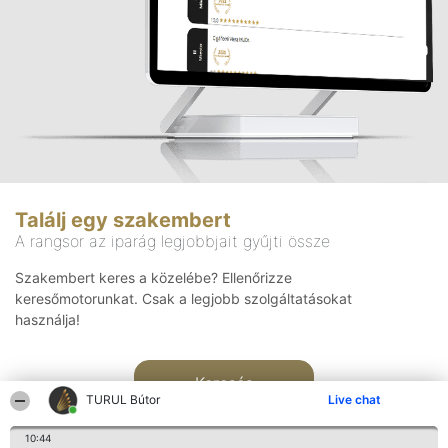
Találj egy szakembert
A rangsor az iparág legjobbjait gyűjti össze
Szakembert keres a közelébe? Ellenőrizze
keresőmotorunkat. Csak a legjobb szolgáltatásokat
használja!
Keresés
TURUL Bútor
Live chat
10:44