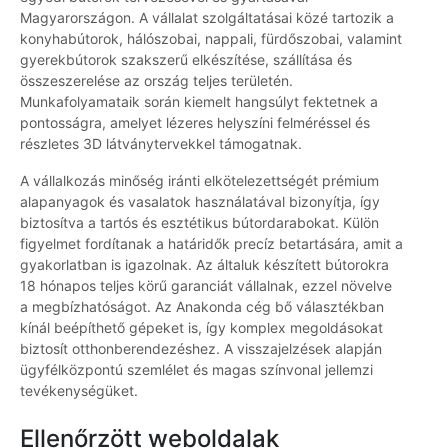
Magyarországon. A vállalat szolgáltatásai közé tartozik a
konyhabútorok, hálószobai, nappali, fürdőszobai, valamint
gyerekbútorok szakszerű elkészítése, szállítása és
összeszerelése az ország teljes területén.
Munkafolyamataik során kiemelt hangsúlyt fektetnek a
pontosságra, amelyet lézeres helyszíni felméréssel és
részletes 3D látványtervekkel támogatnak.
A vállalkozás minőség iránti elkötelezettségét prémium
alapanyagok és vasalatok használatával bizonyítja, így
biztosítva a tartós és esztétikus bútordarabokat. Külön
figyelmet fordítanak a határidők precíz betartására, amit a
gyakorlatban is igazolnak. Az általuk készített bútorokra
18 hónapos teljes körű garanciát vállalnak, ezzel növelve
a megbízhatóságot. Az Anakonda cég bő választékban
kínál beépíthető gépeket is, így komplex megoldásokat
biztosít otthonberendezéshez. A visszajelzések alapján
ügyfélközpontú szemlélet és magas színvonal jellemzi
tevékenységüket.
Ellenőrzött weboldalak