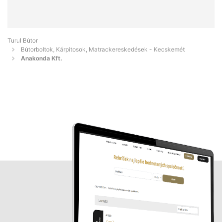
Turul Bútor
Bútorboltok, Kárpitosok, Matrackereskedések - Kecskemét
Anakonda Kft.