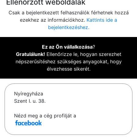
Ellenőrzött weboldalak
Csak a bejelentkezett felhasználók férhetnek hozzá
ezekhez az információkhoz.
Kattints ide a
bejelentkezéshez.
Ez az Ön vállalkozása
?
Gratulálunk!
Ellenőrizze le, hogyan szerezhet
népszerűsítéshez szükséges anyagokat, hogy
élvezhesse sikerét.
Nyíregyháza
Szent I. u. 38.
Nézd meg a cég profilját a