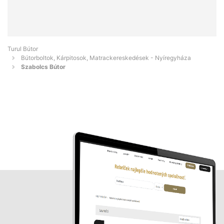
Turul Bútor
Bútorboltok, Kárpitosok, Matrackereskedések - Nyíregyháza
Szabolcs Bútor