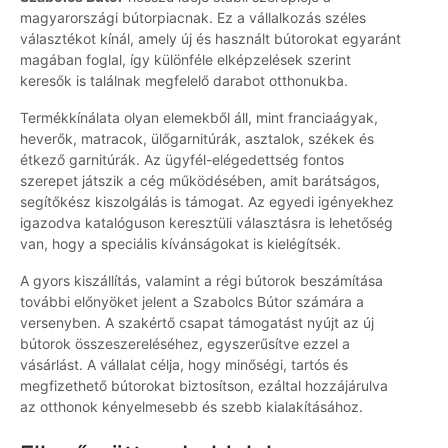
magyarországi bútorpiacnak. Ez a vállalkozás széles
választékot kínál, amely új és használt bútorokat egyaránt
magában foglal, így különféle elképzelések szerint
keresők is találnak megfelelő darabot otthonukba.
Termékkínálata olyan elemekből áll, mint franciaágyak,
heverők, matracok, ülőgarnitúrák, asztalok, székek és
étkező garnitúrák. Az ügyfél-elégedettség fontos
szerepet játszik a cég működésében, amit barátságos,
segítőkész kiszolgálás is támogat. Az egyedi igényekhez
igazodva katalóguson keresztüli választásra is lehetőség
van, hogy a speciális kívánságokat is kielégítsék.
A gyors kiszállítás, valamint a régi bútorok beszámítása
további előnyöket jelent a Szabolcs Bútor számára a
versenyben. A szakértő csapat támogatást nyújt az új
bútorok összeszereléséhez, egyszerűsítve ezzel a
vásárlást. A vállalat célja, hogy minőségi, tartós és
megfizethető bútorokat biztosítson, ezáltal hozzájárulva
az otthonok kényelmesebb és szebb kialakításához.