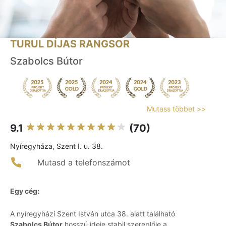
TURUL DÍJAS RANGSOR
Szabolcs Bútor
Mutass többet >>
9.1
(70)
Nyíregyháza, Szent I. u. 38.
Mutasd a telefonszámot
Egy cég:
A nyíregyházi Szent István utca 38. alatt található
Szabolcs Bútor
hosszú ideje stabil szereplője a