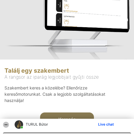
Találj egy szakembert
A rangsor az iparág legjobbjait gyűjti össze
Szakembert keres a közelébe? Ellenőrizze
keresőmotorunkat. Csak a legjobb szolgáltatásokat
használja!
Keresés
TURUL Bútor
Live chat