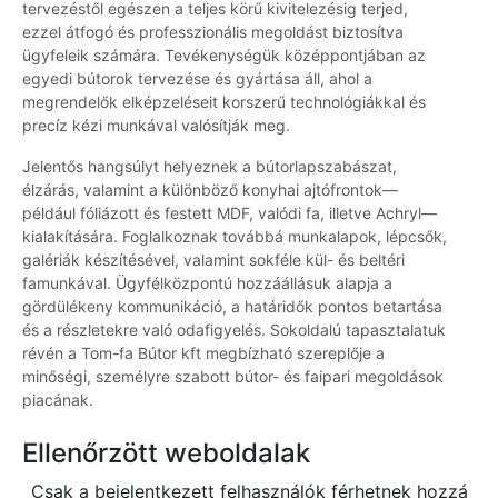
tervezéstől egészen a teljes körű kivitelezésig terjed,
ezzel átfogó és professzionális megoldást biztosítva
ügyfeleik számára. Tevékenységük középpontjában az
egyedi bútorok tervezése és gyártása áll, ahol a
megrendelők elképzeléseit korszerű technológiákkal és
precíz kézi munkával valósítják meg.
Jelentős hangsúlyt helyeznek a bútorlapszabászat,
élzárás, valamint a különböző konyhai ajtófrontok—
például fóliázott és festett MDF, valódi fa, illetve Achryl—
kialakítására. Foglalkoznak továbbá munkalapok, lépcsők,
galériák készítésével, valamint sokféle kül- és beltéri
famunkával. Ügyfélközpontú hozzáállásuk alapja a
gördülékeny kommunikáció, a határidők pontos betartása
és a részletekre való odafigyelés. Sokoldalú tapasztalatuk
révén a Tom-fa Bútor kft megbízható szereplője a
minőségi, személyre szabott bútor- és faipari megoldások
piacának.
Ellenőrzött weboldalak
Csak a bejelentkezett felhasználók férhetnek hozzá