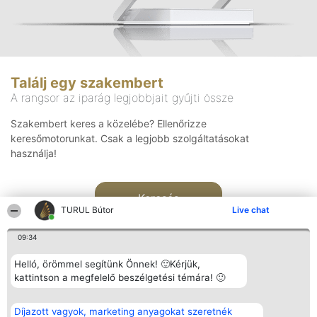
Találj egy szakembert
A rangsor az iparág legjobbjait gyűjti össze
Szakembert keres a közelébe? Ellenőrizze
keresőmotorunkat. Csak a legjobb szolgáltatásokat
használja!
Keresés
TURUL Bútor
Live chat
09:34
Helló, örömmel segítünk Önnek! 🙂Kérjük,
kattintson a megfelelő beszélgetési témára! 🙂
Rangsorszervező
Népszavazás
Elérhetőség
Díjazott vagyok, marketing anyagokat szeretnék
SC Beautiful Company S.R.L.
Nyertesek
Elérhetőség