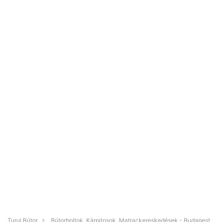
Turul Bútor
Bútorboltok, Kárpitosok, Matrackereskedések - Budapest