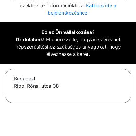
ezekhez az információkhoz.
Kattints ide a
bejelentkezéshez.
Ez az Ön vállalkozása
?
Gratulálunk!
Ellenőrizze le, hogyan szerezhet
népszerűsítéshez szükséges anyagokat, hogy
élvezhesse sikerét.
Budapest
Rippl Rónai utca 38