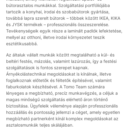
bútorasztalos munkákkal. Szolgáltatási portfóliójába
tartozik a konyhai, irodai és szobabútorok gyártása,
továbbá lapra szerelt bútorok – többek között IKEA, KIKA
és JYSK termékek – professzionális összeszerelése.
Tevékenységeik egyik része a laminált padlók lefektetése,
mellyel az otthoni, illetve irodai környezetet teszik
esztétikusabbá.
Az általuk vállalt munkák között megtalálható a kül- és
beltéri festés, mázolás, valamint lazúrozás, így a festési
szolgáltatások is fontos szerepet kapnak.
Árnyékolástechnikai megoldásokat is kínálnak, illetve
foglalkoznak előtetők és féltetők építésével, valamint
faburkolatok készítésével. A Tomo Team számára
lényeges a megbízható, precíz munkavégzés, a céljuk a
magas minőségű szolgáltatás elérhető áron történő
biztosítása. Ügyfeleik véleménye alapján professzionális
hozzáállás és pontosság jellemzi a céget, amely egyetlen
megbízható partnerként kínál komplex megoldásokat az
asztalosmunkák teljes skálájában.