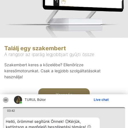
Találj egy szakembert
A rangsor az iparág legjobbjait gyűjti össze
Szakembert keres a közelébe? Ellenőrizze
keresőmotorunkat. Csak a legjobb szolgáltatásokat
használja!
Keresés
TURUL Bútor
Live chat
03:42
Helló, örömmel segítünk Önnek! 🙂Kérjük,
kattintson a megfelelő beszélgetési témára! 🙂