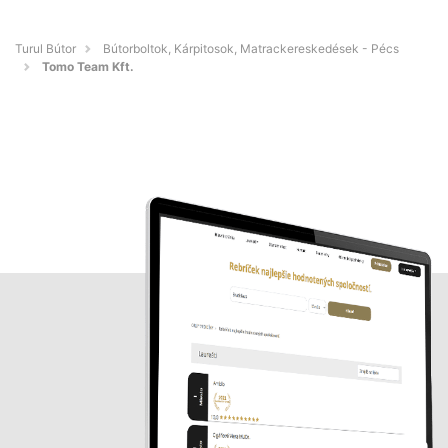
Turul Bútor
Bútorboltok, Kárpitosok, Matrackereskedések - Pécs
Tomo Team Kft.