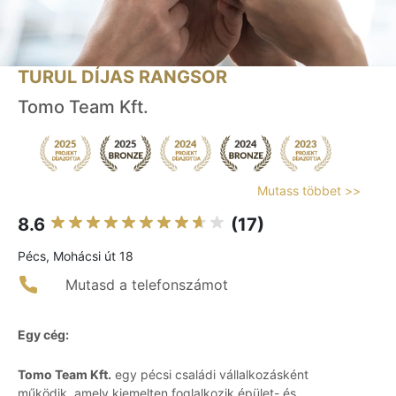
TURUL DÍJAS RANGSOR
Tomo Team Kft.
Mutass többet >>
8.6
(17)
Pécs, Mohácsi út 18
Mutasd a telefonszámot
Egy cég:
Tomo Team Kft.
egy pécsi családi vállalkozásként
működik, amely kiemelten foglalkozik épület- és