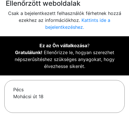
Ellenőrzött weboldalak
Csak a bejelentkezett felhasználók férhetnek hozzá
ezekhez az információkhoz.
Kattints ide a
bejelentkezéshez.
Ez az Ön vállalkozása
?
Gratulálunk!
Ellenőrizze le, hogyan szerezhet
népszerűsítéshez szükséges anyagokat, hogy
élvezhesse sikerét.
Pécs
Mohácsi út 18