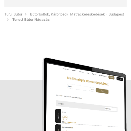
Turul Bútor
Bútorboltok, Kárpitosok, Matrackereskedések - Budapest
Tonett Bútor Nádazás