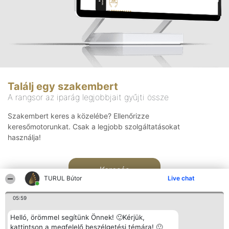
Találj egy szakembert
A rangsor az iparág legjobbjait gyűjti össze
Szakembert keres a közelébe? Ellenőrizze
keresőmotorunkat. Csak a legjobb szolgáltatásokat
használja!
Keresés
TURUL Bútor
Live chat
05:59
Helló, örömmel segítünk Önnek! 🙂Kérjük,
kattintson a megfelelő beszélgetési témára! 🙂