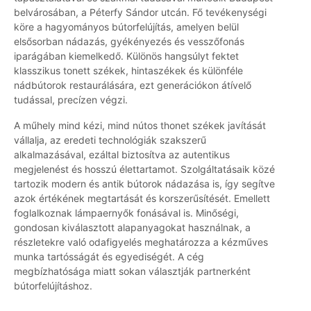
belvárosában, a Péterfy Sándor utcán. Fő tevékenységi
köre a hagyományos bútorfelújítás, amelyen belül
elsősorban nádazás, gyékényezés és vesszőfonás
iparágában kiemelkedő. Különös hangsúlyt fektet
klasszikus tonett székek, hintaszékek és különféle
nádbútorok restaurálására, ezt generációkon átívelő
tudással, precízen végzi.
A műhely mind kézi, mind nútos thonet székek javítását
vállalja, az eredeti technológiák szakszerű
alkalmazásával, ezáltal biztosítva az autentikus
megjelenést és hosszú élettartamot. Szolgáltatásaik közé
tartozik modern és antik bútorok nádazása is, így segítve
azok értékének megtartását és korszerűsítését. Emellett
foglalkoznak lámpaernyők fonásával is. Minőségi,
gondosan kiválasztott alapanyagokat használnak, a
részletekre való odafigyelés meghatározza a kézműves
munka tartósságát és egyediségét. A cég
megbízhatósága miatt sokan választják partnerként
bútorfelújításhoz.