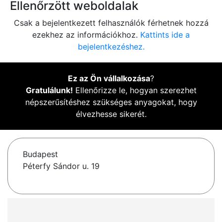
Ellenőrzött weboldalak
Csak a bejelentkezett felhasználók férhetnek hozzá
ezekhez az információkhoz.
Kattints ide a
bejelentkezéshez.
Ez az Ön vállalkozása
?
Gratulálunk!
Ellenőrizze le, hogyan szerezhet
népszerűsítéshez szükséges anyagokat, hogy
élvezhesse sikerét.
Budapest
Péterfy Sándor u. 19