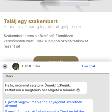
Találj egy szakembert
A rangsor az iparág legjobbjait gyűjti össze
Szakembert keres a közelébe? Ellenőrizze
keresőmotorunkat. Csak a legjobb szolgáltatásokat
használja!
Keresés
TURUL Bútor
Live chat
03:25
Helló, örömmel segítünk Önnek! 🙂Kérjük,
kattintson a megfelelő beszélgetési témára! 🙂
Rangsorszervező
Népszavazás
Elérhetőség
Díjazott vagyok, marketing anyagokat szeretnék
SC Beautiful Company S.R.L.
Nyertesek
Elérhetőség
átvenni
Bulevardul Aleea Timișul De
Az összes
Sus Nr. 2, Bl. A30, Sc. A, Et.
díjazottak
Szeretném regisztrálni cégemet a Turul projektbe