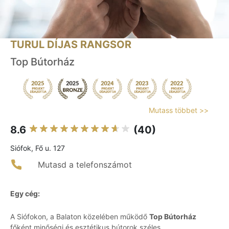
TURUL DÍJAS RANGSOR
Top Bútorház
Mutass többet >>
8.6
(40)
Siófok, Fő u. 127
Mutasd a telefonszámot
Egy cég:
A Siófokon, a Balaton közelében működő
Top Bútorház
főként minőségi és esztétikus bútorok széles