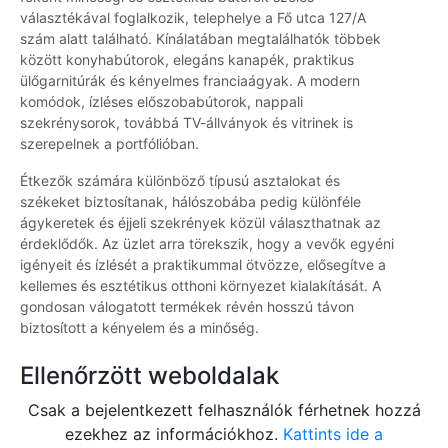
választékával foglalkozik, telephelye a Fő utca 127/A
szám alatt található. Kínálatában megtalálhatók többek
között konyhabútorok, elegáns kanapék, praktikus
ülőgarnitúrák és kényelmes franciaágyak. A modern
komódok, ízléses előszobabútorok, nappali
szekrénysorok, továbbá TV-állványok és vitrinek is
szerepelnek a portfólióban.
Étkezők számára különböző típusú asztalokat és
székeket biztosítanak, hálószobába pedig különféle
ágykeretek és éjjeli szekrények közül választhatnak az
érdeklődők. Az üzlet arra törekszik, hogy a vevők egyéni
igényeit és ízlését a praktikummal ötvözze, elősegítve a
kellemes és esztétikus otthoni környezet kialakítását. A
gondosan válogatott termékek révén hosszú távon
biztosított a kényelem és a minőség.
Ellenőrzött weboldalak
Csak a bejelentkezett felhasználók férhetnek hozzá
ezekhez az információkhoz.
Kattints ide a