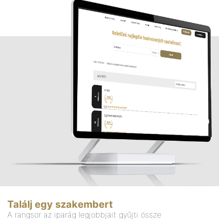
Találj egy szakembert
A rangsor az iparág legjobbjait gyűjti össze