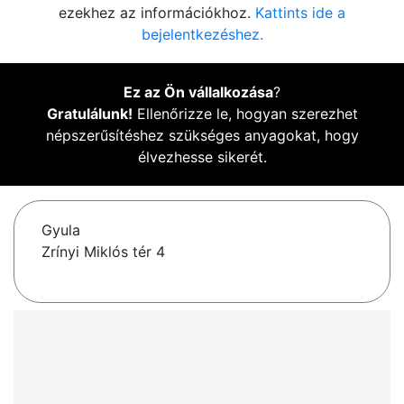
ezekhez az információkhoz.
Kattints ide a
bejelentkezéshez.
Ez az Ön vállalkozása
?
Gratulálunk!
Ellenőrizze le, hogyan szerezhet
népszerűsítéshez szükséges anyagokat, hogy
élvezhesse sikerét.
Gyula
Zrínyi Miklós tér 4