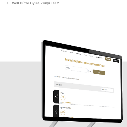
Welt Bútor Gyula,Zrínyi Tér 2.