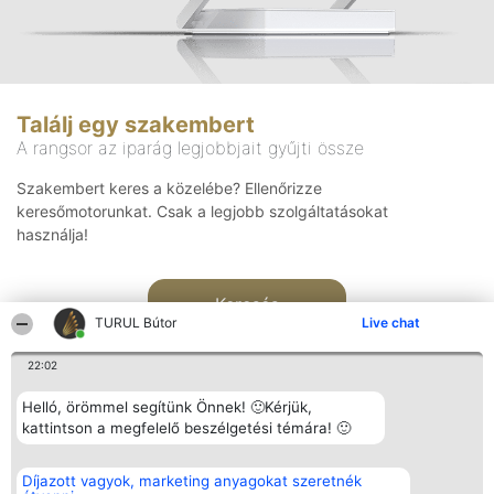
Találj egy szakembert
A rangsor az iparág legjobbjait gyűjti össze
Szakembert keres a közelébe? Ellenőrizze
keresőmotorunkat. Csak a legjobb szolgáltatásokat
használja!
Keresés
TURUL Bútor
Live chat
22:02
Helló, örömmel segítünk Önnek! 🙂Kérjük,
kattintson a megfelelő beszélgetési témára! 🙂
Rangsorszervező
Népszavazás
Elérhetőség
Díjazott vagyok, marketing anyagokat szeretnék
SC Beautiful Company S.R.L.
Nyertesek
Elérhetőség