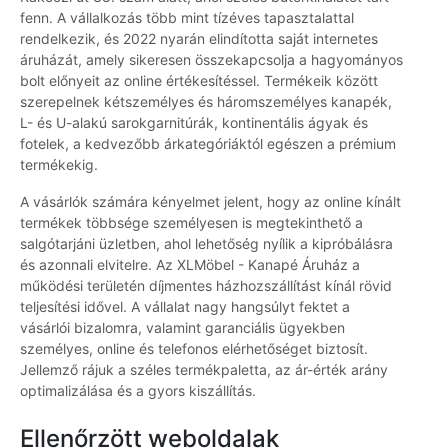
fenn. A vállalkozás több mint tízéves tapasztalattal
rendelkezik, és 2022 nyarán elindította saját internetes
áruházát, amely sikeresen összekapcsolja a hagyományos
bolt előnyeit az online értékesítéssel. Termékeik között
szerepelnek kétszemélyes és háromszemélyes kanapék,
L- és U-alakú sarokgarnitúrák, kontinentális ágyak és
fotelek, a kedvezőbb árkategóriáktól egészen a prémium
termékekig.
A vásárlók számára kényelmet jelent, hogy az online kínált
termékek többsége személyesen is megtekinthető a
salgótarjáni üzletben, ahol lehetőség nyílik a kipróbálásra
és azonnali elvitelre. Az XLMöbel - Kanapé Áruház a
működési területén díjmentes házhozszállítást kínál rövid
teljesítési idővel. A vállalat nagy hangsúlyt fektet a
vásárlói bizalomra, valamint garanciális ügyekben
személyes, online és telefonos elérhetőséget biztosít.
Jellemző rájuk a széles termékpaletta, az ár-érték arány
optimalizálása és a gyors kiszállítás.
Ellenőrzött weboldalak