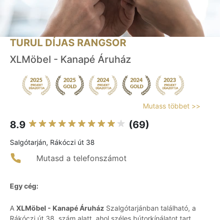
TURUL DÍJAS RANGSOR
XLMöbel - Kanapé Áruház
Mutass többet >>
8.9
(69)
Salgótarján, Rákóczi út 38
Mutasd a telefonszámot
Egy cég:
A
XLMöbel - Kanapé Áruház
Szalgótarjánban található, a
Rákóczi út 38. szám alatt, ahol széles bútorkínálatot tart