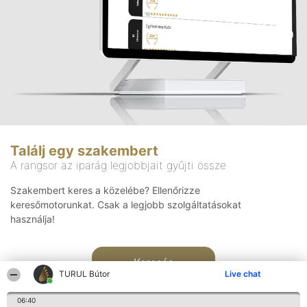
Találj egy szakembert
A rangsor az iparág legjobbjait gyűjti össze
Szakembert keres a közelébe? Ellenőrizze
keresőmotorunkat. Csak a legjobb szolgáltatásokat
használja!
Keresés
TURUL Bútor
Live chat
06:40