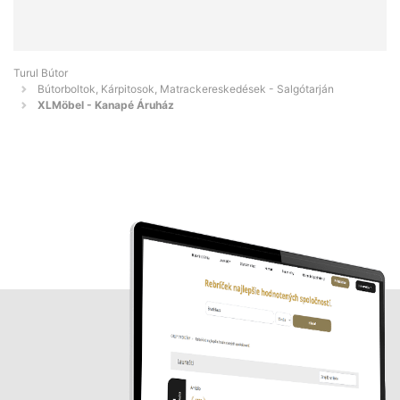
Turul Bútor
Bútorboltok, Kárpitosok, Matrackereskedések - Salgótarján
XLMöbel - Kanapé Áruház