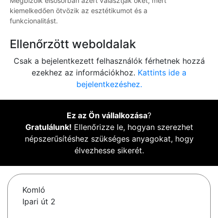
Megbízóik elsősorban azért választják őket, mert
kiemelkedően ötvözik az esztétikumot és a
funkcionalitást.
Ellenőrzött weboldalak
Csak a bejelentkezett felhasználók férhetnek hozzá
ezekhez az információkhoz.
Kattints ide a
bejelentkezéshez.
Ez az Ön vállalkozása
?
Gratulálunk!
Ellenőrizze le, hogyan szerezhet
népszerűsítéshez szükséges anyagokat, hogy
élvezhesse sikerét.
Komló
Ipari út 2