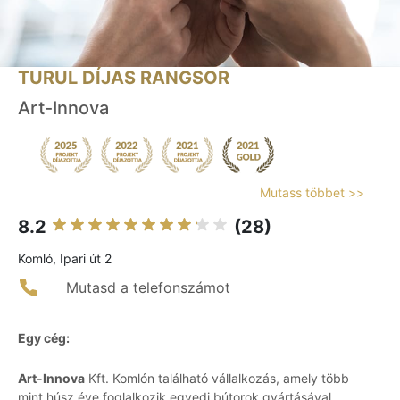
TURUL DÍJAS RANGSOR
Art-Innova
Mutass többet >>
8.2
(28)
Komló, Ipari út 2
Mutasd a telefonszámot
Egy cég:
Art-Innova
Kft. Komlón található vállalkozás, amely több
mint húsz éve foglalkozik egyedi bútorok gyártásával,