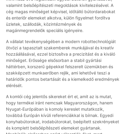
valamint belsőépítészeti megoldások kivitelezésével. A
cég magas minőséget képvisel, időtálló bútordarabokat
és enteriőr elemeket alkotva, külön figyelmet fordítva
üzletek, szállodák, közintézmények és
magánmegrendelők speciális igényeire.
A vállalat tevékenységében a modern robottechnológiát
ötvözi a tapasztalt szakemberek munkájával és kreatív
hozzáállásával, ezzel biztosítva a precizitást és a kiváló
minőséget. Erőssége elsősorban a stabil gyártási
háttérben, korszerű gépekkel felszerelt üzemükben és
szakképzett munkaerőben rejlik, ami lehetővé teszi a
határidők pontos betartását és a kiemelkedő eredmények
elérését.
A komlói cég jelentős sikereket ért el, amit az is mutat,
hogy termékei iránt nemcsak Magyarországon, hanem
Nyugat-Európában is komoly kereslet mutatkozik,
továbbá Európán kívüli referenciákkal is bírnak. Egyedi
konyhabútorokat, irodabútorokat, beépített szekrényeket
és komplett belsőépítészeti elemeket gyártanak.