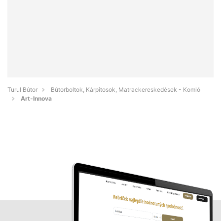
Turul Bútor
Bútorboltok, Kárpitosok, Matrackereskedések - Komló
Art-Innova