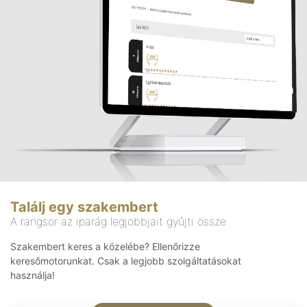
Találj egy szakembert
A rangsor az iparág legjobbjait gyűjti össze
Szakembert keres a közelébe? Ellenőrizze
keresőmotorunkat. Csak a legjobb szolgáltatásokat
használja!