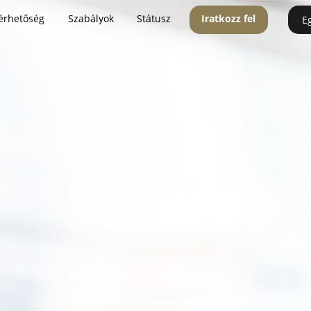
érhetőség
Szabályok
Státusz
Iratkozz fel
E