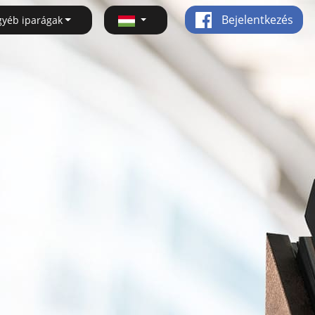
Bejelentkezés
gyéb iparágak