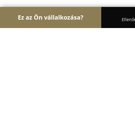
Ez az Ön vállalkozása?
Ellenő
Turul Bútor
Bútorboltok, Kárpitosok, Matracker
Dartal Bútoráruház
8.5
(10)
Karcag, Dózsa György út 56
Mutasd a telefonszámot