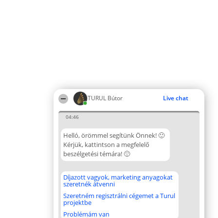
TURUL Bútor
Live chat
04:46
Helló, örömmel segítünk Önnek! 🙂
Kérjük, kattintson a megfelelő
beszélgetési témára! 🙂
Díjazott vagyok, marketing anyagokat
szeretnék átvenni
Szeretném regisztrálni cégemet a Turul
projektbe
Problémám van