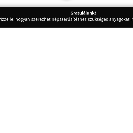
Gratulálunk!
rizze le, hogyan szerezhet népszerűsítéshez szükséges anyagokat, h
eskedések - Karcag
Dartal Bútoráruház
Egy cég:
Dartal Bútoráruház
Karcagon je
akik minőségi, stílusos bútorok
Termékpalettájukban egyaránt 
valamint funkcionális megoldás
Mutass többet >>
magában foglalja konyhabútoro
szetteket, különféle ifjúsági é
kiegészítőket is, lehetőséget a
A cég kiemelt figyelmet fordít 