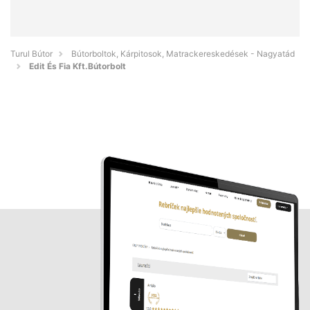
Turul Bútor
Bútorboltok, Kárpitosok, Matrackereskedések - Nagyatád
Edit És Fia Kft.Bútorbolt