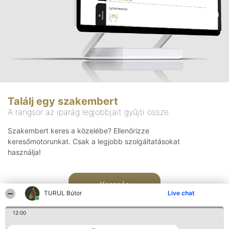
Találj egy szakembert
A rangsor az iparág legjobbjait gyűjti össze
Szakembert keres a közelébe? Ellenőrizze
keresőmotorunkat. Csak a legjobb szolgáltatásokat
használja!
Keresés
TURUL Bútor
Live chat
12:00