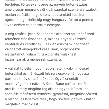
területén. Fő tevékenysége az egyedi bútorkészítés,
amely során megrendelői kívánságokat személyre szabott
módon valósítja meg. A konyhabútoroktól kezdve
egészen a gardróbokig nagy hangsúlyt fektet a pontos
kivitelezésre és a tartós minőségre.
A cég további jelentős tapasztalatot szerzett méhészeti
termékek előállításában is, mint az egyedi készítésű
kaptárak és keretlécek. Ezek az eszközök gondosan
válogatott anyagokból készülnek, hogy hosszú
élettartamot, valamint funkcionális kialakítást
biztosítsanak a méhészek számára.
A vállalat fő célja, hogy megbízható, kiváló minőségű
bútorokkal és méhészeti felszerelésekkel támogassa
partnereit, rövid határidőket és ügyfélorientált
munkavégzést kínálva. A Kohut Bútor sajátos kettős
profilja, amely magába foglalja az egyedi bútorok és
speciális méhészeti termékek gyártását, megkülönbözteti
a piacon, és lehetővé teszi, hogy sokféle igényre kínáljon
megfelelő megoldást.