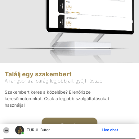
Találj egy szakembert
A rangsor az iparág legjobbjait gyűjti össze
Szakembert keres a közelébe? Ellenőrizze
keresőmotorunkat. Csak a legjobb szolgáltatásokat
használja!
Keresés
TURUL Bútor
Live chat