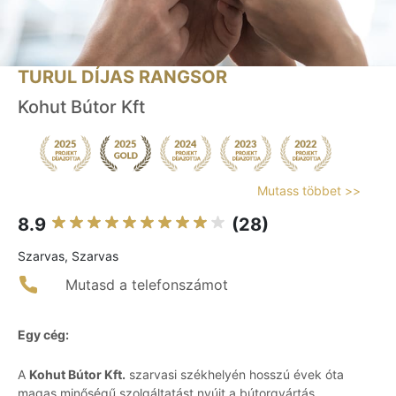
TURUL DÍJAS RANGSOR
Kohut Bútor Kft
Mutass többet >>
8.9
(28)
Szarvas, Szarvas
Mutasd a telefonszámot
Egy cég:
A
Kohut Bútor Kft.
szarvasi székhelyén hosszú évek óta
magas minőségű szolgáltatást nyújt a bútorgyártás