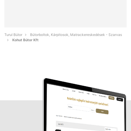
Turul Bútor
Bútorboltok, Kárpitosok, Matrackereskedések - Szarvas
Kohut Bútor Kft