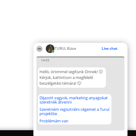
TURUL Bútor
Live chat
14:03
Helló, örömmel segítünk Önnek! 🙂
Kérjük, kattintson a megfelelő
beszélgetési témára! 🙂
Díjazott vagyok, marketing anyagokat
szeretnék átvenni
Szeretném regisztrálni cégemet a Turul
projektbe
Problémám van