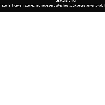
Gratulálunk!
rizze le, hogyan szerezhet népszerűsítéshez szükséges anyagokat, h
skedések - Biatorbágy
Szanyibútor
Egy cég:
Szanyi Bútor
Biatorbágyon és k
kiemelten ügyelve a személyre
munkára. A vállalkozás arra tör
illeszkedjenek megrendelőik eg
Mutass többet >>
is szolgálják. A tervezési foly
előzi meg, amely során szakért
megtalálását, még konkrét elké
A cég kizárólag kiváló minősé
termékeik hosszú távon megőrzi
valamint ellenállnak a deformá