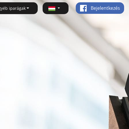
Bejelentkezés
gyéb iparágak