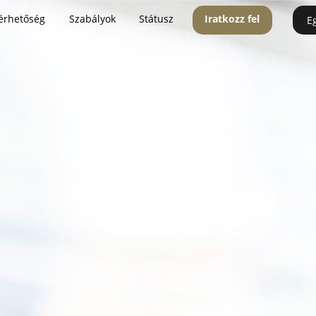
érhetőség
Szabályok
Státusz
Iratkozz fel
E