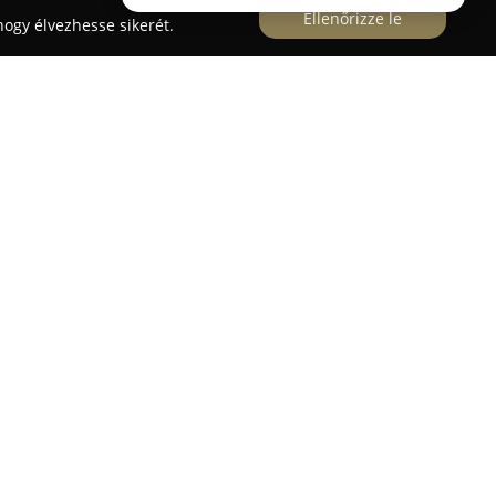
Ellenőrizze le
ogy élvezhesse sikerét.
örnyékén egyedi bútorkészítésre specializálódott,
 szabott megoldásokra és a tartós minőségi
ekszik, hogy az elkészült bútorok tökéletesen
yéni stílusához, miközben az otthon harmóniáját
amatot részletes megbeszélések és igényfelmérés
ői tanácsokkal támogatják az optimális választás
pzelés hiányában is.
gű alapanyagokat használ, ennek köszönhetően
k tartósságukat és esztétikai megjelenésüket,
ciónak vagy használatból eredő sérüléseknek. A