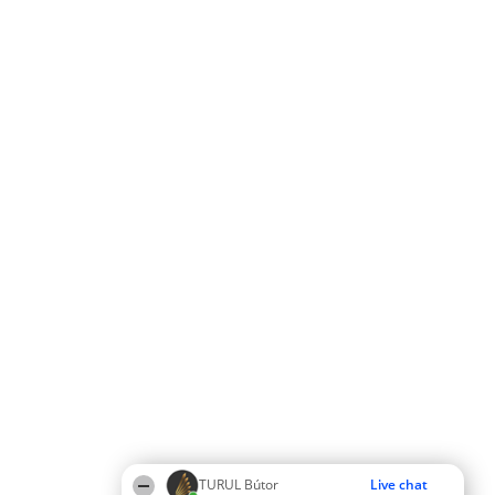
TURUL Bútor
Live chat