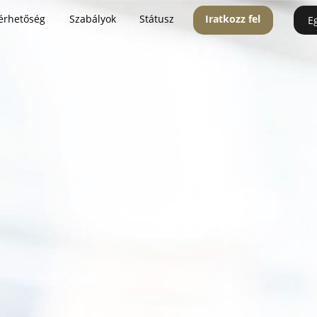
érhetőség
Szabályok
Státusz
Iratkozz fel
E