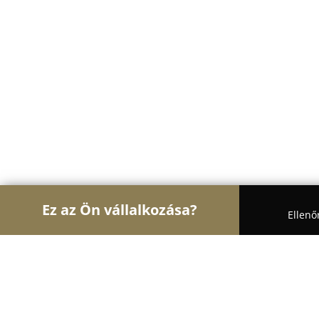
Ez az Ön vállalkozása?
Ellenő
Turul Bútor
Bútorboltok, Kárpitosok, Matracker