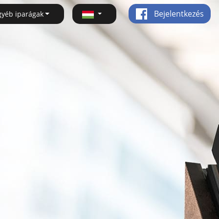
Bejelentkezés
gyéb iparágak