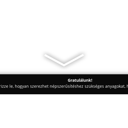
Gratulálunk!
rizze le, hogyan szerezhet népszerűsítéshez szükséges anyagokat, h
eskedések - Dunaújváros
Duna Bútorház