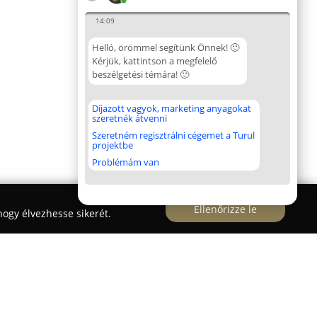
14:09
Helló, örömmel segítünk Önnek! 🙂
Kérjük, kattintson a megfelelő
beszélgetési témára! 🙂
Díjazott vagyok, marketing anyagokat
szeretnék átvenni
Szeretném regisztrálni cégemet a Turul
projektbe
Problémám van
Ellenőrizze le
ogy élvezhesse sikerét.