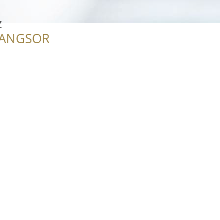
z
RANGSOR