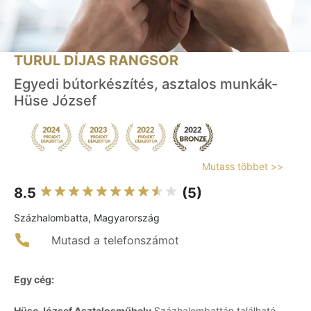
TURUL DÍJAS RANGSOR
Egyedi bútorkészítés, asztalos munkák-
Hüse József
Mutass többet >>
8.5
(5)
Százhalombatta, Magyarország
Mutasd a telefonszámot
Egy cég:
Hüse József Asztalosműhely
Százhalombattán található,