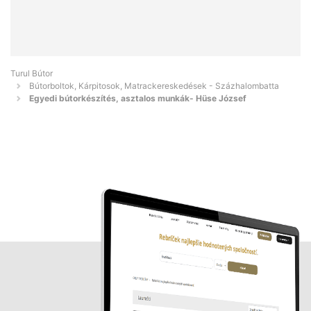
Turul Bútor
Bútorboltok, Kárpitosok, Matrackereskedések - Százhalombatta
Egyedi bútorkészítés, asztalos munkák- Hüse József