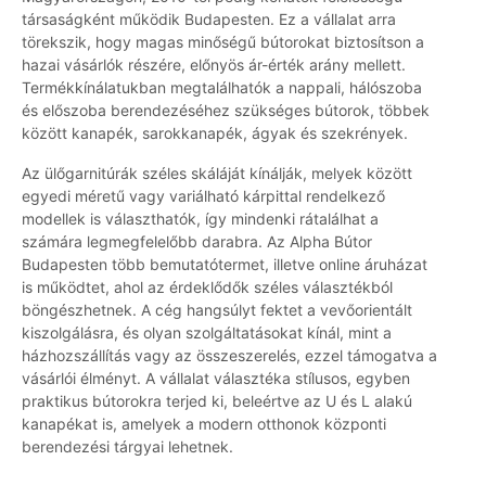
társaságként működik Budapesten. Ez a vállalat arra
törekszik, hogy magas minőségű bútorokat biztosítson a
hazai vásárlók részére, előnyös ár-érték arány mellett.
Termékkínálatukban megtalálhatók a nappali, hálószoba
és előszoba berendezéséhez szükséges bútorok, többek
között kanapék, sarokkanapék, ágyak és szekrények.
Az ülőgarnitúrák széles skáláját kínálják, melyek között
egyedi méretű vagy variálható kárpittal rendelkező
modellek is választhatók, így mindenki rátalálhat a
számára legmegfelelőbb darabra. Az Alpha Bútor
Budapesten több bemutatótermet, illetve online áruházat
is működtet, ahol az érdeklődők széles választékból
böngészhetnek. A cég hangsúlyt fektet a vevőorientált
kiszolgálásra, és olyan szolgáltatásokat kínál, mint a
házhozszállítás vagy az összeszerelés, ezzel támogatva a
vásárlói élményt. A vállalat választéka stílusos, egyben
praktikus bútorokra terjed ki, beleértve az U és L alakú
kanapékat is, amelyek a modern otthonok központi
berendezési tárgyai lehetnek.