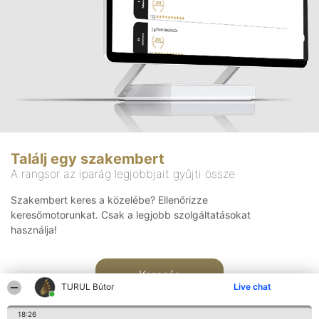
Találj egy szakembert
A rangsor az iparág legjobbjait gyűjti össze
Szakembert keres a közelébe? Ellenőrizze
keresőmotorunkat. Csak a legjobb szolgáltatásokat
használja!
Keresés
TURUL Bútor
Live chat
18:26