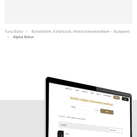
Turul Bútor
Bútorboltok, Kárpitosok, Matrackereskedések - Budapest
Alpha Bútor