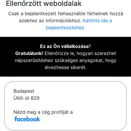
Ellenőrzött weboldalak
Csak a bejelentkezett felhasználók férhetnek hozzá
ezekhez az információkhoz.
Kattints ide a
bejelentkezéshez.
Ez az Ön vállalkozása
?
Gratulálunk!
Ellenőrizze le, hogyan szerezhet
népszerűsítéshez szükséges anyagokat, hogy
élvezhesse sikerét.
Budapest
Üllői út 829
Nézd meg a cég profilját a