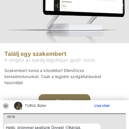
Találj egy szakembert
A rangsor az iparág legjobbjait gyűjti össze
Szakembert keres a közelébe? Ellenőrizze
keresőmotorunkat. Csak a legjobb szolgáltatásokat
használja!
Keresés
TURUL Bútor
Live chat
09:26
Helló, örömmel segítünk Önnek! 🙂Kérjük,