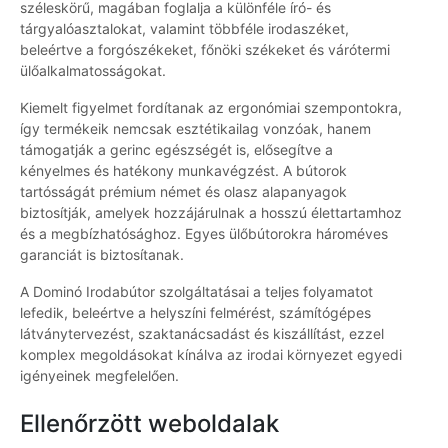
széleskörű, magában foglalja a különféle író- és
tárgyalóasztalokat, valamint többféle irodaszéket,
beleértve a forgószékeket, főnöki székeket és várótermi
ülőalkalmatosságokat.
Kiemelt figyelmet fordítanak az ergonómiai szempontokra,
így termékeik nemcsak esztétikailag vonzóak, hanem
támogatják a gerinc egészségét is, elősegítve a
kényelmes és hatékony munkavégzést. A bútorok
tartósságát prémium német és olasz alapanyagok
biztosítják, amelyek hozzájárulnak a hosszú élettartamhoz
és a megbízhatósághoz. Egyes ülőbútorokra hároméves
garanciát is biztosítanak.
A Dominó Irodabútor szolgáltatásai a teljes folyamatot
lefedik, beleértve a helyszíni felmérést, számítógépes
látványtervezést, szaktanácsadást és kiszállítást, ezzel
komplex megoldásokat kínálva az irodai környezet egyedi
igényeinek megfelelően.
Ellenőrzött weboldalak