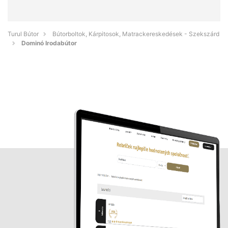
Turul Bútor
Bútorboltok, Kárpitosok, Matrackereskedések - Szekszárd
Dominó Irodabútor