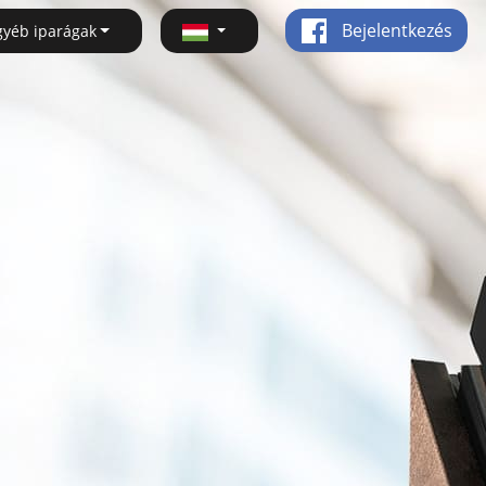
Bejelentkezés
gyéb iparágak