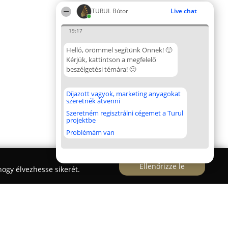
TURUL Bútor
Live chat
19:17
Helló, örömmel segítünk Önnek! 🙂
Kérjük, kattintson a megfelelő
beszélgetési témára! 🙂
Díjazott vagyok, marketing anyagokat
szeretnék átvenni
Szeretném regisztrálni cégemet a Turul
projektbe
Problémám van
Ellenőrizze le
ogy élvezhesse sikerét.