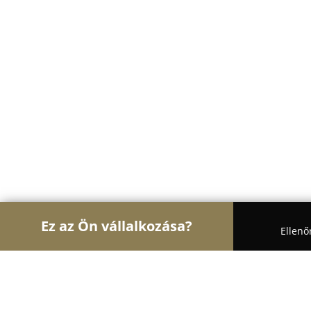
Ez az Ön vállalkozása?
Ellenő
Turul Bútor
Bútorboltok, Kárpitosok, Matracker