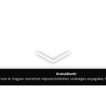
Gratulálunk!
rizze le, hogyan szerezhet népszerűsítéshez szükséges anyagokat, h
eskedések - Budapest
Korpi Bútor