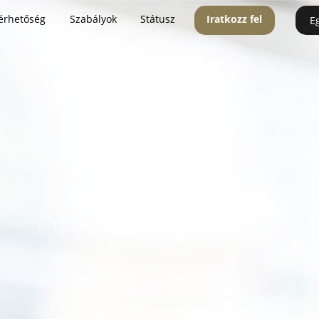
érhetőség
Szabályok
Státusz
Iratkozz fel
E