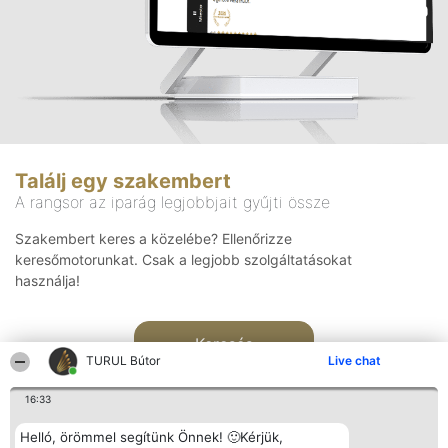
Találj egy szakembert
A rangsor az iparág legjobbjait gyűjti össze
Szakembert keres a közelébe? Ellenőrizze
keresőmotorunkat. Csak a legjobb szolgáltatásokat
használja!
Keresés
TURUL Bútor
Live chat
16:33
Helló, örömmel segítünk Önnek! 🙂Kérjük,