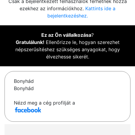
Csak a bejelentkezett felhasználók férhetnek hozzá
ezekhez az információkhoz.
Kattints ide a
bejelentkezéshez.
Ez az Ön vállalkozása
?
Gratulálunk!
Ellenőrizze le, hogyan szerezhet
népszerűsítéshez szükséges anyagokat, hogy
élvezhesse sikerét.
Bonyhád
Bonyhád
Nézd meg a cég profilját a