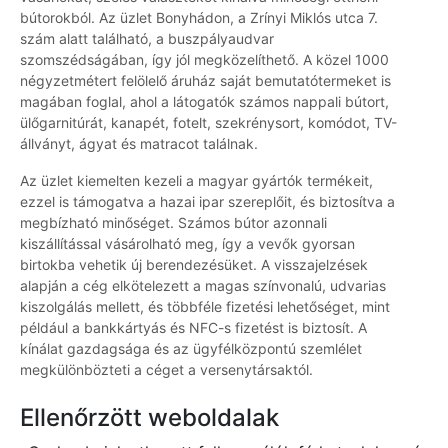
bútorokból. Az üzlet Bonyhádon, a Zrínyi Miklós utca 7.
szám alatt található, a buszpályaudvar
szomszédságában, így jól megközelíthető. A közel 1000
négyzetmétert felölelő áruház saját bemutatótermeket is
magában foglal, ahol a látogatók számos nappali bútort,
ülőgarnitúrát, kanapét, fotelt, szekrénysort, komódot, TV-
állványt, ágyat és matracot találnak.
Az üzlet kiemelten kezeli a magyar gyártók termékeit,
ezzel is támogatva a hazai ipar szereplőit, és biztosítva a
megbízható minőséget. Számos bútor azonnali
kiszállítással vásárolható meg, így a vevők gyorsan
birtokba vehetik új berendezésüket. A visszajelzések
alapján a cég elkötelezett a magas színvonalú, udvarias
kiszolgálás mellett, és többféle fizetési lehetőséget, mint
például a bankkártyás és NFC-s fizetést is biztosít. A
kínálat gazdagsága és az ügyfélközpontú szemlélet
megkülönbözteti a céget a versenytársaktól.
Ellenőrzött weboldalak