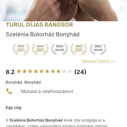
TURUL DÍJAS RANGSOR
Szelénia Bútorház Bonyhád
Mutass többet >>
8.2
(24)
Bonyhád, Bonyhád
Mutasd a telefonszámot
Egy cég:
A
Szelénia Bútorház Bonyhád
évek óta szolgálja ki a
vásárlókat, széles választékot kínálva minőségi otthoni