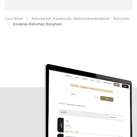
Turul Bútor
Bútorboltok, Kárpitosok, Matrackereskedések - Bonyhád
Szelénia Bútorház Bonyhád