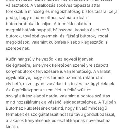
választékot. A vállalkozás sokéves tapasztalattal
törekszik a minőség és megbízhatóság biztosítására, célja
pedig, hogy minden otthon számára ideális
bútordarabokat kínáljon. A termékkínálatban
megtalálhatóak nappali, hálószoba, konyha és étkező
bútorok, továbbá gyermek- és ifjúsági bútorok, irodai
megoldások, valamint különféle kisebb kiegészítők is
szerepelnek.
Külön hangsúly helyeződik az egyedi igények
kielégítésére, amelynek keretében személyre szabott
konyhabútorok tervezésére is van lehetőség. A vállalat
egyik előnye, hogy sok termék azonnal, raktárról is
elvihető, ezzel gyors vásárlást biztosítva az ügyfeleknek.
Az ügyfélközpontú szemlélet, a felkészült és
szolgálatkész eladói gárda, valamint a pontos szállítás
mind hozzájárulnak a vásárlói elégedettséghez. A Tulipán
Bútorház küldetésének tekinti, hogy kiváló minőségű
termékeit és szolgáltatásait hosszú távú gondolkodással,
a lakások kényelmének és esztétikájának növeléséhez
kínálja.