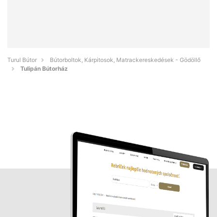
Turul Bútor
Bútorboltok, Kárpitosok, Matrackereskedések - Gödöllő
Tulipán Bútorház