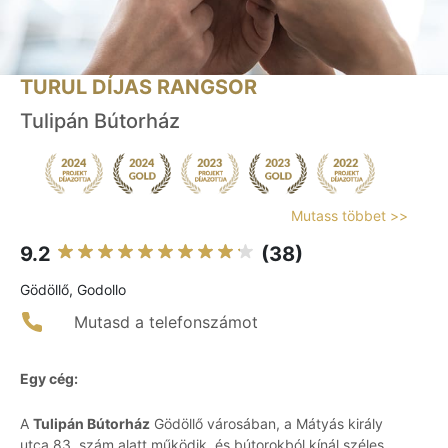
TURUL DÍJAS RANGSOR
Tulipán Bútorház
Mutass többet >>
9.2
(38)
Gödöllő, Godollo
Mutasd a telefonszámot
Egy cég:
A
Tulipán Bútorház
Gödöllő városában, a Mátyás király
utca 83. szám alatt működik, és bútorokból kínál széles