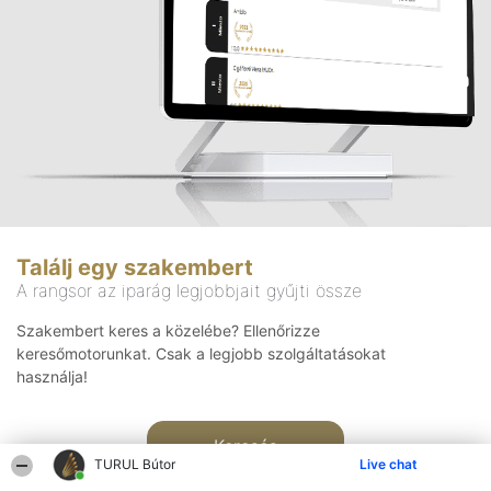
Találj egy szakembert
A rangsor az iparág legjobbjait gyűjti össze
Szakembert keres a közelébe? Ellenőrizze
keresőmotorunkat. Csak a legjobb szolgáltatásokat
használja!
Keresés
TURUL Bútor
Live chat