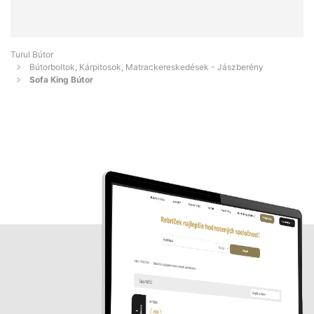
Turul Bútor
Bútorboltok, Kárpitosok, Matrackereskedések - Jászberény
Sofa King Bútor