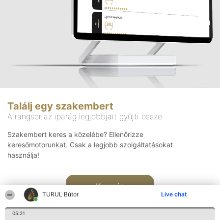
Találj egy szakembert
A rangsor az iparág legjobbjait gyűjti össze
Szakembert keres a közelébe? Ellenőrizze
keresőmotorunkat. Csak a legjobb szolgáltatásokat
használja!
Keresés
TURUL Bútor
Live chat
05:21