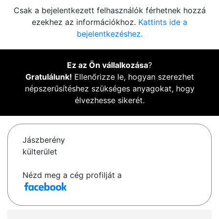
Csak a bejelentkezett felhasználók férhetnek hozzá
ezekhez az információkhoz.
Kattints ide a
bejelentkezéshez.
Ez az Ön vállalkozása
?
Gratulálunk!
Ellenőrizze le, hogyan szerezhet
népszerűsítéshez szükséges anyagokat, hogy
élvezhesse sikerét.
Jászberény
külterület
Nézd meg a cég profilját a