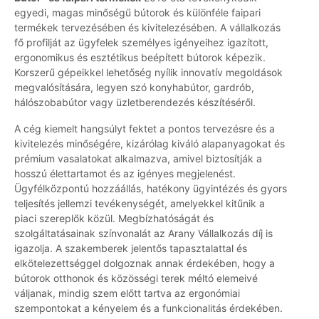
egyedi, magas minőségű bútorok és különféle faipari
termékek tervezésében és kivitelezésében. A vállalkozás
fő profilját az ügyfelek személyes igényeihez igazított,
ergonomikus és esztétikus beépített bútorok képezik.
Korszerű gépeikkel lehetőség nyílik innovatív megoldások
megvalósítására, legyen szó konyhabútor, gardrób,
hálószobabútor vagy üzletberendezés készítéséről.
A cég kiemelt hangsúlyt fektet a pontos tervezésre és a
kivitelezés minőségére, kizárólag kiváló alapanyagokat és
prémium vasalatokat alkalmazva, amivel biztosítják a
hosszú élettartamot és az igényes megjelenést.
Ügyfélközpontú hozzáállás, hatékony ügyintézés és gyors
teljesítés jellemzi tevékenységét, amelyekkel kitűnik a
piaci szereplők közül. Megbízhatóságát és
szolgáltatásainak színvonalát az Arany Vállalkozás díj is
igazolja. A szakemberek jelentős tapasztalattal és
elkötelezettséggel dolgoznak annak érdekében, hogy a
bútorok otthonok és közösségi terek méltó elemeivé
váljanak, mindig szem előtt tartva az ergonómiai
szempontokat a kényelem és a funkcionalitás érdekében.