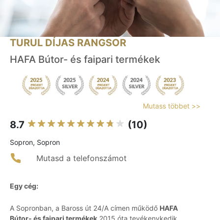
TURUL DÍJAS RANGSOR
HAFA Bútor- és faipari termékek
Mutass többet >>
8.7
(10)
Sopron, Sopron
Mutasd a telefonszámot
Egy cég:
A Sopronban, a Baross út 24/A címen működő
HAFA
Bútor- és faipari termékek
2015 óta tevékenykedik