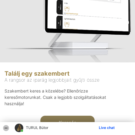
Találj egy szakembert
A rangsor az iparág legjobbjait gyűjti össze
Szakembert keres a közelébe? Ellenőrizze
keresőmotorunkat. Csak a legjobb szolgáltatásokat
használja!
Keresés
TURUL Bútor
Live chat