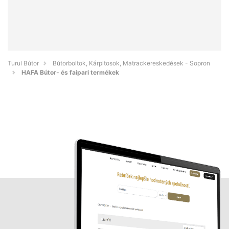
Turul Bútor
Bútorboltok, Kárpitosok, Matrackereskedések - Sopron
HAFA Bútor- és faipari termékek