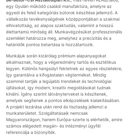
egy Gyulán működő családi manufaktúra, amelyre az
egyedi és felső kategóriás bútorok készítése jellemző. A
vállalkozás tevékenységének középpontjában a szakmai
elhivatottság, az alapos szaktudás, valamint a hosszú
élettartamú minőség áll. Munkavégzésüket professzionális
szemlélet határozza meg, amelyhez a precizitás és a
határidők pontos betartása is hozzátartozik.
Munkájuk során kizárólag prémium alapanyagokat
alkalmaznak, hogy a végeredmény tartós és esztétikus
legyen. Különös hangsúlyt fektetnek az egyes részletekre,
így garantálva a kifogástalan végterméket. Mindig
szemmel tartják a legújabb trendeket és technológiai
újításokat, így modern, kreatív megoldásokat tudnak
kínálni. Igény szerint látványterveket is készítenek,
amelyek segítenek a pontos elképzelések kialakításában.
A projekt lezárása után rend és tisztaság jellemzi a
munkaterületet. Szolgáltatásaik nemcsak
Magyarországon, hanem Európa-szerte is elérhetők, amire
számos elégedett magán- és intézményi ügyfél
referenciája a bizonyíték.