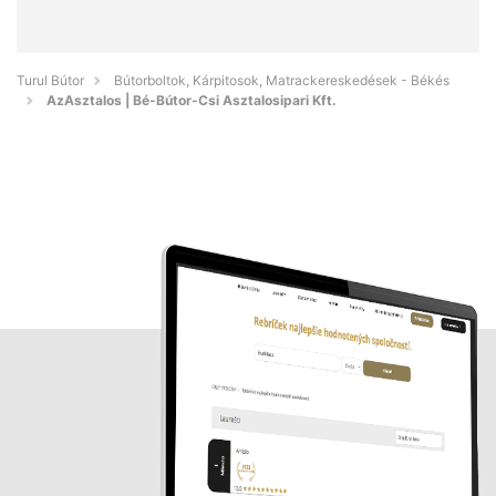
Turul Bútor
Bútorboltok, Kárpitosok, Matrackereskedések - Békés
AzAsztalos | Bé-Bútor-Csi Asztalosipari Kft.