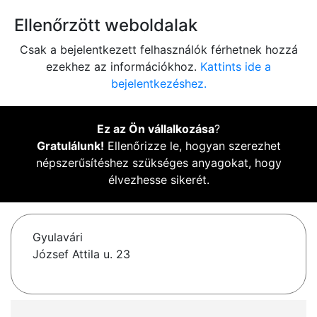
Ellenőrzött weboldalak
Csak a bejelentkezett felhasználók férhetnek hozzá
ezekhez az információkhoz.
Kattints ide a
bejelentkezéshez.
Ez az Ön vállalkozása
?
Gratulálunk!
Ellenőrizze le, hogyan szerezhet
népszerűsítéshez szükséges anyagokat, hogy
élvezhesse sikerét.
Gyulavári
József Attila u. 23