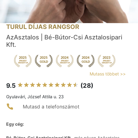
TURUL DÍJAS RANGSOR
AzAsztalos | Bé-Bútor-Csi Asztalosipari
Kft.
Mutass többet >>
9.5
(28)
Gyulavári, József Attila u. 23
Mutasd a telefonszámot
Egy cég:
Bé-Bútor-Csi Asztalosipari Kft.
, más néven AzAsztalos,