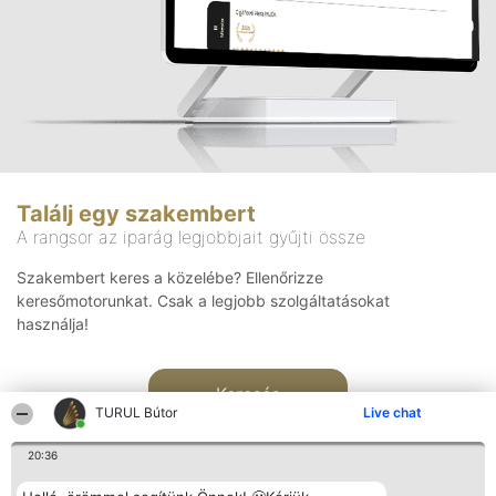
Találj egy szakembert
A rangsor az iparág legjobbjait gyűjti össze
Szakembert keres a közelébe? Ellenőrizze
keresőmotorunkat. Csak a legjobb szolgáltatásokat
használja!
Keresés
TURUL Bútor
Live chat
20:36