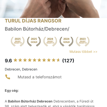
TURUL DÍJAS RANGSOR
Babilon Bútorház/Debrecen/
Mutass többet >>
9.6
(127)
Debrecen, Debrecen
Mutasd a telefonszámot
Egy cég:
A
Babilon Bútorház Debrecen
Debrecenben, a Füredi út
98. szám alatt helyezkedik el, ahol a vásárlók barátságos