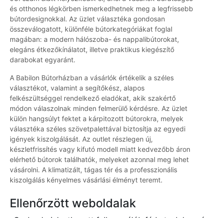
és otthonos légkörben ismerkedhetnek meg a legfrissebb
bútordesignokkal. Az üzlet választéka gondosan
összeválogatott, különféle bútorkategóriákat foglal
magában: a modern hálószoba- és nappalibútorokat,
elegáns étkezőkínálatot, illetve praktikus kiegészítő
darabokat egyaránt.
A Babilon Bútorházban a vásárlók értékelik a széles
választékot, valamint a segítőkész, alapos
felkészültséggel rendelkező eladókat, akik szakértő
módon válaszolnak minden felmerülő kérdésre. Az üzlet
külön hangsúlyt fektet a kárpitozott bútorokra, melyek
választéka széles szövetpalettával biztosítja az egyedi
igények kiszolgálását. Az outlet részlegen új,
készletfrissítés vagy kifutó modell miatt kedvezőbb áron
elérhető bútorok találhatók, melyeket azonnal meg lehet
vásárolni. A klimatizált, tágas tér és a professzionális
kiszolgálás kényelmes vásárlási élményt teremt.
Ellenőrzött weboldalak