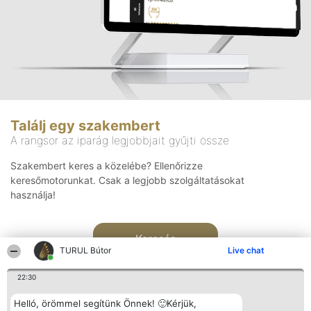
Találj egy szakembert
A rangsor az iparág legjobbjait gyűjti össze
Szakembert keres a közelébe? Ellenőrizze
keresőmotorunkat. Csak a legjobb szolgáltatásokat
használja!
Keresés
TURUL Bútor
Live chat
22:30
Helló, örömmel segítünk Önnek! 🙂Kérjük,