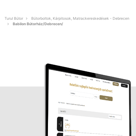
Turul Bútor
Bútorboltok, Kárpitosok, Matrackereskedések - Debrecen
Babilon Bútorház/Debrecen/