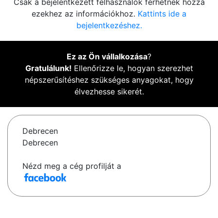
Csak a bejelentkezett felhasználók férhetnek hozzá
ezekhez az információkhoz.
Kattints ide a
bejelentkezéshez.
Ez az Ön vállalkozása
?
Gratulálunk!
Ellenőrizze le, hogyan szerezhet
népszerűsítéshez szükséges anyagokat, hogy
élvezhesse sikerét.
Debrecen
Debrecen
Nézd meg a cég profilját a