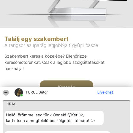
Találj egy szakembert
A rangsor az iparág legjobbjait gyűjti össze
Szakembert keres a közelébe? Ellenőrizze
keresőmotorunkat. Csak a legjobb szolgáltatásokat
használja!
Keresés
TURUL Bútor
Live chat
15:12
Helló, örömmel segítünk Önnek! 🙂Kérjük,
kattintson a megfelelő beszélgetési témára! 🙂
Rangsorszervező
Népszavazás
Elérhetőség