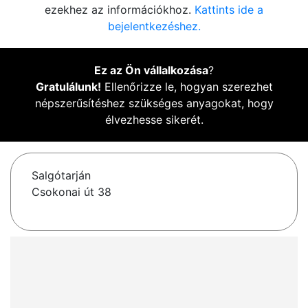
ezekhez az információkhoz.
Kattints ide a
bejelentkezéshez.
Ez az Ön vállalkozása
?
Gratulálunk!
Ellenőrizze le, hogyan szerezhet
népszerűsítéshez szükséges anyagokat, hogy
élvezhesse sikerét.
Salgótarján
Csokonai út 38