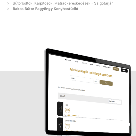
Bútorboltok, Kárpitosok, Matrackereskedések - Salgótarján
Bakos Bútor Fagyöngy Konyhastúdió