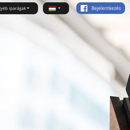
Bejelentkezés
gyéb iparágak