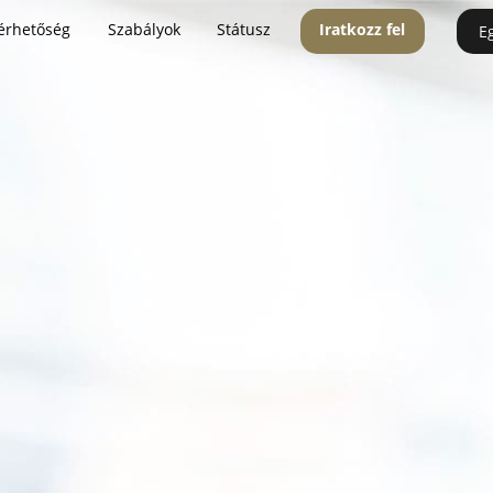
érhetőség
Szabályok
Státusz
Iratkozz fel
E