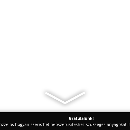
Gratulálunk!
rizze le, hogyan szerezhet népszerűsítéshez szükséges anyagokat, h