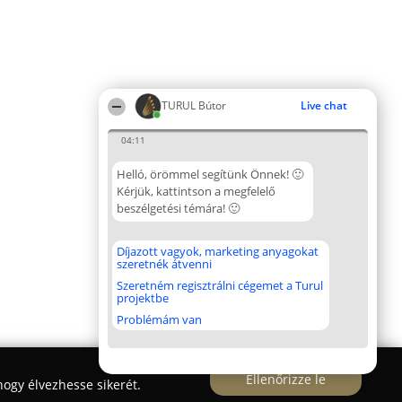
TURUL Bútor
Live chat
04:11
Helló, örömmel segítünk Önnek! 🙂
Kérjük, kattintson a megfelelő
beszélgetési témára! 🙂
Díjazott vagyok, marketing anyagokat
szeretnék átvenni
Szeretném regisztrálni cégemet a Turul
projektbe
Problémám van
Ellenőrizze le
ogy élvezhesse sikerét.